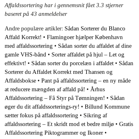
Affaldssortering har i gennemsnit fået
3.3
stjerner
baseret på
43
anmeldelser
Andre populære artikler:
Sådan Sorterer du Blanco
Affald Korrekt!
•
Flamingoer hjælper København
med affaldssortering
•
Sådan sorter du affaldet af dine
gamle VHS-bånd
•
Sorter affaldet på hjul – Let og
effektivt!
•
Sådan sorter du porcelæn i affaldet
•
Sådan
Sorterer du Affaldet Korrekt med Thansen og
Affaldsbokse
•
Pant på affaldssortering – en ny måde
at reducere mængden af affald på!
•
Århus
Affaldssortering – Få Styr på Tømningen!
•
Sådan
øger du dit affaldssorterings-ry!
•
Billund Kommune
sætter fokus på affaldssortering
•
Sikring af
affaldssortering – Et skridt mod et bedre miljø
•
Gratis
Affaldssortering Piktogrammer og Ikoner
•