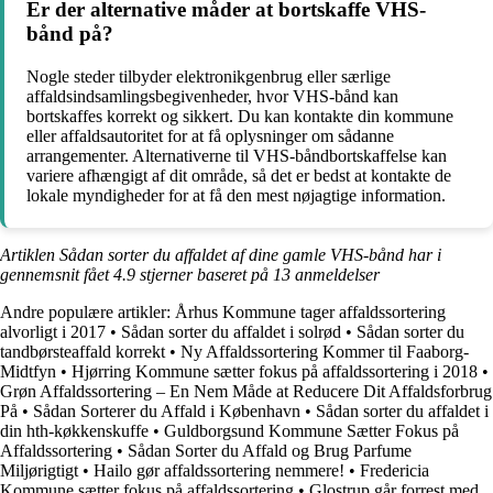
Er der alternative måder at bortskaffe VHS-
bånd på?
Nogle steder tilbyder elektronikgenbrug eller særlige
affaldsindsamlingsbegivenheder, hvor VHS-bånd kan
bortskaffes korrekt og sikkert. Du kan kontakte din kommune
eller affaldsautoritet for at få oplysninger om sådanne
arrangementer. Alternativerne til VHS-båndbortskaffelse kan
variere afhængigt af dit område, så det er bedst at kontakte de
lokale myndigheder for at få den mest nøjagtige information.
Artiklen Sådan sorter du affaldet af dine gamle VHS-bånd har i
gennemsnit fået
4.9
stjerner baseret på
13
anmeldelser
Andre populære artikler:
Århus Kommune tager affaldssortering
alvorligt i 2017
•
Sådan sorter du affaldet i solrød
•
Sådan sorter du
tandbørsteaffald korrekt
•
Ny Affaldssortering Kommer til Faaborg-
Midtfyn
•
Hjørring Kommune sætter fokus på affaldssortering i 2018
•
Grøn Affaldssortering – En Nem Måde at Reducere Dit Affaldsforbrug
På
•
Sådan Sorterer du Affald i København
•
Sådan sorter du affaldet i
din hth-køkkenskuffe
•
Guldborgsund Kommune Sætter Fokus på
Affaldssortering
•
Sådan Sorter du Affald og Brug Parfume
Miljørigtigt
•
Hailo gør affaldssortering nemmere!
•
Fredericia
Kommune sætter fokus på affaldssortering
•
Glostrup går forrest med