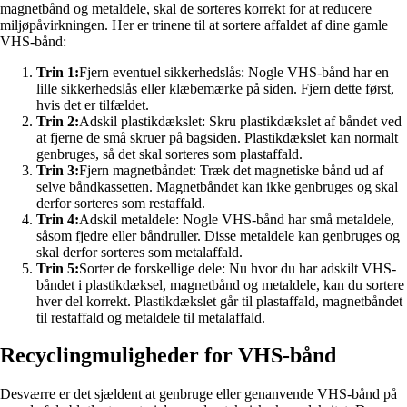
magnetbånd og metaldele, skal de sorteres korrekt for at reducere
miljøpåvirkningen. Her er trinene til at sortere affaldet af dine gamle
VHS-bånd:
Trin 1:
Fjern eventuel sikkerhedslås: Nogle VHS-bånd har en
lille sikkerhedslås eller klæbemærke på siden. Fjern dette først,
hvis det er tilfældet.
Trin 2:
Adskil plastikdækslet: Skru plastikdækslet af båndet ved
at fjerne de små skruer på bagsiden. Plastikdækslet kan normalt
genbruges, så det skal sorteres som plastaffald.
Trin 3:
Fjern magnetbåndet: Træk det magnetiske bånd ud af
selve båndkassetten. Magnetbåndet kan ikke genbruges og skal
derfor sorteres som restaffald.
Trin 4:
Adskil metaldele: Nogle VHS-bånd har små metaldele,
såsom fjedre eller båndruller. Disse metaldele kan genbruges og
skal derfor sorteres som metalaffald.
Trin 5:
Sorter de forskellige dele: Nu hvor du har adskilt VHS-
båndet i plastikdæksel, magnetbånd og metaldele, kan du sortere
hver del korrekt. Plastikdækslet går til plastaffald, magnetbåndet
til restaffald og metaldele til metalaffald.
Recyclingmuligheder for VHS-bånd
Desværre er det sjældent at genbruge eller genanvende VHS-bånd på