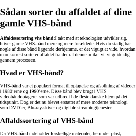
Sådan sorter du affaldet af dine
gamle VHS-bånd
Affaldssortering vhs bånd:
I takt med at teknologien udvikler sig,
bliver gamle VHS-bånd mere og mere forældede. Hvis du stadig har
nogle af disse bånd liggende derhjemme, er det vigtigt at vide, hvordan
man korrekt sorterer affaldet fra dem. I denne artikel vil vi guide dig
gennem processen.
Hvad er VHS-bånd?
VHS-bånd var et populært format til optagelse og afspilning af videoer
i 1980’erne og 1990’erne. Disse bånd blev brugt i VHS-
videobåndoptagere, som var udbredt i de fleste danske hjem på det
tidspunkt. Dog er det nu blevet erstattet af mere moderne teknologi
som DVD’er, Blu-ray-skiver og digitale streamingtjenester.
Affaldssortering af VHS-bånd
Da VHS-bånd indeholder forskellige materialer, herunder plast,