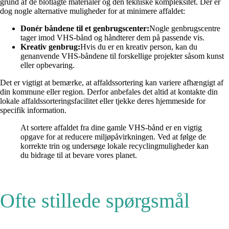
grund af de blotlagte materialer og den tekniske kompleksitet. Der er
dog nogle alternative muligheder for at minimere affaldet:
Donér båndene til et genbrugscenter:
Nogle genbrugscentre
tager imod VHS-bånd og håndterer dem på passende vis.
Kreativ genbrug:
Hvis du er en kreativ person, kan du
genanvende VHS-båndene til forskellige projekter såsom kunst
eller opbevaring.
Det er vigtigt at bemærke, at affaldssortering kan variere afhængigt af
din kommune eller region. Derfor anbefales det altid at kontakte din
lokale affaldssorteringsfacilitet eller tjekke deres hjemmeside for
specifik information.
At sortere affaldet fra dine gamle VHS-bånd er en vigtig
opgave for at reducere miljøpåvirkningen. Ved at følge de
korrekte trin og undersøge lokale recyclingmuligheder kan
du bidrage til at bevare vores planet.
Ofte stillede spørgsmål