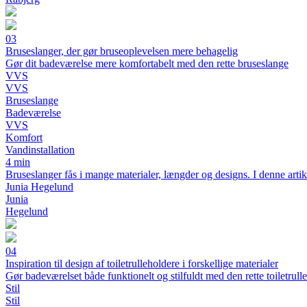
03
Bruseslanger, der gør bruseoplevelsen mere behagelig
Gør dit badeværelse mere komfortabelt med den rette bruseslange
VVS
VVS
Bruseslange
Badeværelse
VVS
Komfort
Vandinstallation
4 min
Bruseslanger fås i mange materialer, længder og designs. I denne artike
Junia Hegelund
Junia
Hegelund
04
Inspiration til design af toiletrulleholdere i forskellige materialer
Gør badeværelset både funktionelt og stilfuldt med den rette toiletrull
Stil
Stil