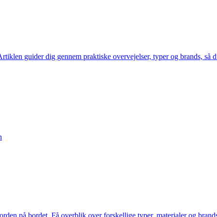
. Artiklen guider dig gennem praktiske overvejelser, typer og brands, så d
n
en på bordet. Få overblik over forskellige typer, materialer og brands,