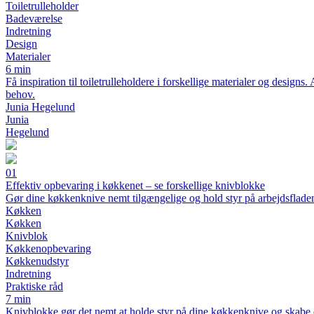
Toiletrulleholder
Badeværelse
Indretning
Design
Materialer
6 min
Få inspiration til toiletrulleholdere i forskellige materialer og designs
behov.
Junia Hegelund
Junia
Hegelund
01
Effektiv opbevaring i køkkenet – se forskellige knivblokke
Gør dine køkkenknive nemt tilgængelige og hold styr på arbejdsflade
Køkken
Køkken
Knivblok
Køkkenopbevaring
Køkkenudstyr
Indretning
Praktiske råd
7 min
Knivblokke gør det nemt at holde styr på dine køkkenknive og skabe ord