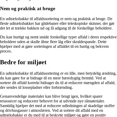
Nem og praktisk at bruge
En udtræksbakke til affaldssortering er nem og praktisk at bruge. De
fleste udtræksbakker har glidebaner eller teleskopiske skinner, der gør
det let at trække bakken ud og få adgang til de forskellige beholdere.
Du kan hurtigt og nemt smide forskellige typer affald i deres respektive
beholdere uden at skulle åbne flere låg eller skraldespande. Dette
hjælper med at gøre sorteringen af affaldet til en hurtig og bekvem
proces.
Bedre for miljøet
En udtræksbakke til affaldssortering er en lille, men betydelig ændring,
du kan gøre for at bidrage til en mere bæredygtig fremtid. Ved at
sortere dit affald korrekt bidrager du til at reducere mængden af ​​affald,
der sendes til lossepladser eller forbrænding.
Genanvendelige materialer kan blive brugt igen, hvilket sparer
ressourcer og reducerer behovet for at udvinde nye råmaterialer.
Samtidig hjælper det med at reducere udledningen af ​​skadelige stoffer
og drivhusgasser i atmosfæren. Ved at sortere dit affald med en
udtræksbakke er du med til at beskytte miljøet og gøre en positiv