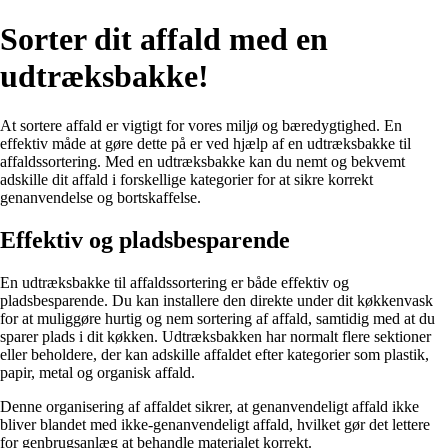
Sorter dit affald med en
udtræksbakke!
At sortere affald er vigtigt for vores miljø og bæredygtighed. En
effektiv måde at gøre dette på er ved hjælp af en udtræksbakke til
affaldssortering. Med en udtræksbakke kan du nemt og bekvemt
adskille dit affald i forskellige kategorier for at sikre korrekt
genanvendelse og bortskaffelse.
Effektiv og pladsbesparende
En udtræksbakke til affaldssortering er både effektiv og
pladsbesparende. Du kan installere den direkte under dit køkkenvask
for at muliggøre hurtig og nem sortering af affald, samtidig med at du
sparer plads i dit køkken. Udtræksbakken har normalt flere sektioner
eller beholdere, der kan adskille affaldet efter kategorier som plastik,
papir, metal og organisk affald.
Denne organisering af affaldet sikrer, at genanvendeligt affald ikke
bliver blandet med ikke-genanvendeligt affald, hvilket gør det lettere
for genbrugsanlæg at behandle materialet korrekt.