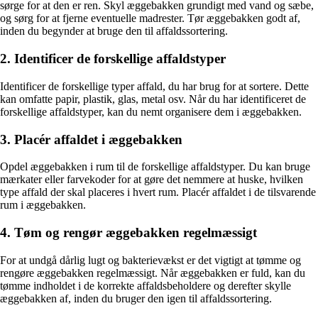
sørge for at den er ren. Skyl æggebakken grundigt med vand og sæbe,
og sørg for at fjerne eventuelle madrester. Tør æggebakken godt af,
inden du begynder at bruge den til affaldssortering.
2. Identificer de forskellige affaldstyper
Identificer de forskellige typer affald, du har brug for at sortere. Dette
kan omfatte papir, plastik, glas, metal osv. Når du har identificeret de
forskellige affaldstyper, kan du nemt organisere dem i æggebakken.
3. Placér affaldet i æggebakken
Opdel æggebakken i rum til de forskellige affaldstyper. Du kan bruge
mærkater eller farvekoder for at gøre det nemmere at huske, hvilken
type affald der skal placeres i hvert rum. Placér affaldet i de tilsvarende
rum i æggebakken.
4. Tøm og rengør æggebakken regelmæssigt
For at undgå dårlig lugt og bakterievækst er det vigtigt at tømme og
rengøre æggebakken regelmæssigt. Når æggebakken er fuld, kan du
tømme indholdet i de korrekte affaldsbeholdere og derefter skylle
æggebakken af, inden du bruger den igen til affaldssortering.