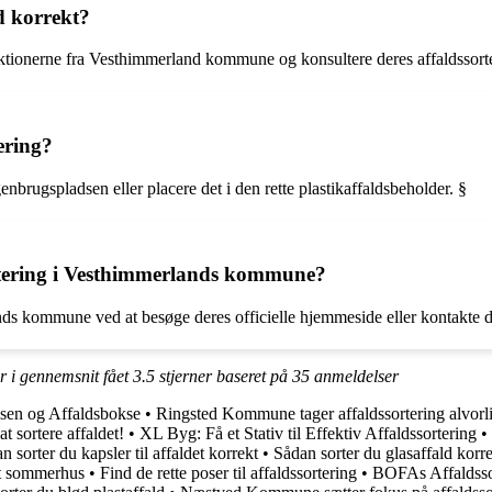
ld korrekt?
struktionerne fra Vesthimmerland kommune og konsultere deres affaldssort
ering?
genbrugspladsen eller placere det i den rette plastikaffaldsbeholder. §
rtering i Vesthimmerlands kommune?
s kommune ved at besøge deres officielle hjemmeside eller kontakte der
r i gennemsnit fået
3.5
stjerner baseret på
35
anmeldelser
nsen og Affaldsbokse
•
Ringsted Kommune tager affaldssortering alvorli
at sortere affaldet!
•
XL Byg: Få et Stativ til Effektiv Affaldssortering
•
n sorter du kapsler til affaldet korrekt
•
Sådan sorter du glasaffald korr
dit sommerhus
•
Find de rette poser til affaldssortering
•
BOFAs Affaldssor