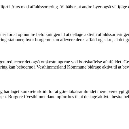
ført i Aars med affaldssortering. Vi håber, at andre byer også vil følg
for at opmuntre befolkningen til at deltage aktivt i affaldssorteringe
gsstationer, hvor borgerne kan aflevere deres affald og sikre, at det 
n reducerer det også omkostningerne ved bortskaffelse af affaldet. Gen
rtering kan beboerne i Vesthimmerland Kommune bidrage aktivt til at be
og har taget konkrete skridt for at gøre lokalsamfundet mere bæredygt
agen. Borgere i Vesthimmerland opfordres til at deltage aktivt i bestræb