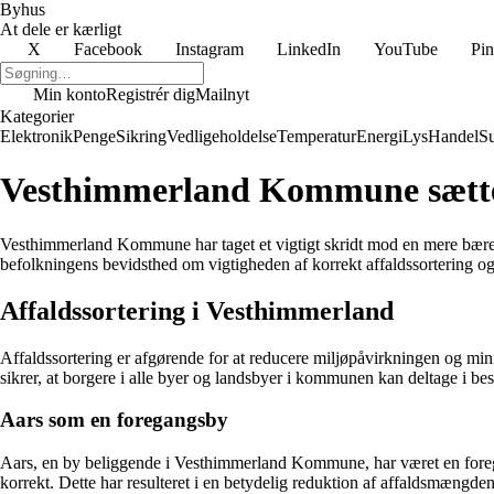
Byhus
At dele er kærligt
X
Facebook
Instagram
LinkedIn
YouTube
Pin
Min konto
Registrér dig
Mailnyt
Kategorier
Elektronik
Penge
Sikring
Vedligeholdelse
Temperatur
Energi
Lys
Handel
S
Vesthimmerland Kommune sætter
Vesthimmerland Kommune har taget et vigtigt skridt mod en mere bæred
befolkningens bevidsthed om vigtigheden af korrekt affaldssortering o
Affaldssortering i Vesthimmerland
Affaldssortering er afgørende for at reducere miljøpåvirkningen og m
sikrer, at borgere i alle byer og landsbyer i kommunen kan deltage i be
Aars som en foregangsby
Aars, en by beliggende i Vesthimmerland Kommune, har været en foregangs
korrekt. Dette har resulteret i en betydelig reduktion af affaldsmængden