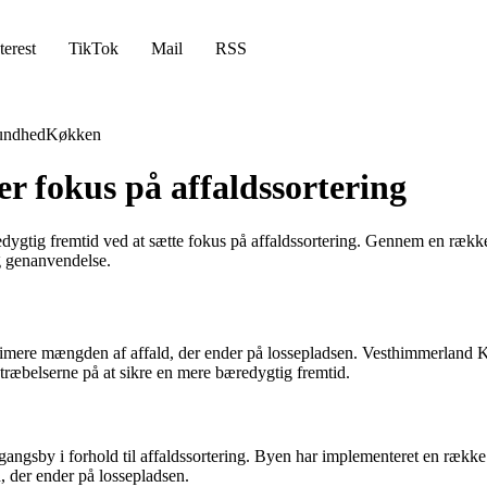
terest
TikTok
Mail
RSS
undhed
Køkken
 fokus på affaldssortering
ygtig fremtid ved at sætte fokus på affaldssortering. Gennem en rækk
g genanvendelse.
inimere mængden af affald, der ender på lossepladsen. Vesthimmerland 
stræbelserne på at sikre en mere bæredygtig fremtid.
by i forhold til affaldssortering. Byen har implementeret en række init
, der ender på lossepladsen.