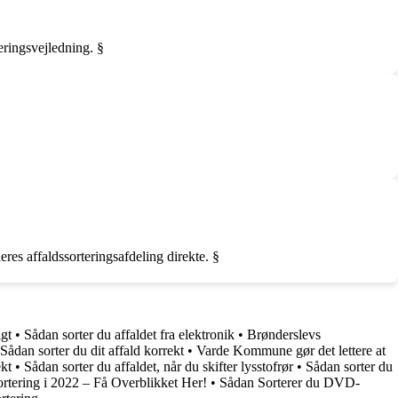
eringsvejledning. §
es affaldssorteringsafdeling direkte. §
gt
•
Sådan sorter du affaldet fra elektronik
•
Brønderslevs
Sådan sorter du dit affald korrekt
•
Varde Kommune gør det lettere at
ekt
•
Sådan sorter du affaldet, når du skifter lysstofrør
•
Sådan sorter du
tering i 2022 – Få Overblikket Her!
•
Sådan Sorterer du DVD-