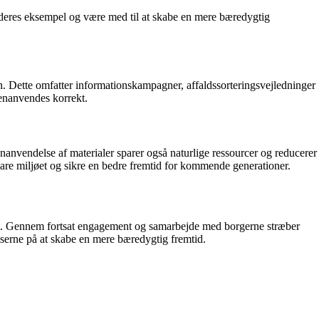
e deres eksempel og være med til at skabe en mere bæredygtig
n. Dette omfatter informationskampagner, affaldssorteringsvejledninger
genanvendes korrekt.
anvendelse af materialer sparer også naturlige ressourcer og reducerer
vare miljøet og sikre en bedre fremtid for kommende generationer.
igt. Gennem fortsat engagement og samarbejde med borgerne stræber
elserne på at skabe en mere bæredygtig fremtid.