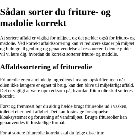
Sådan sorter du friture- og
madolie korrekt
At sortere affald er vigtigt for miljøet, og det gælder også for friture- og
madolie. Ved korrekt affaldssortering kan vi reducere skader på miljøet
og bidrage til genbrug og genanvendelse af ressourcer. I denne guide
vil vi lære dig, hvordan du korrekt sorterer friture- og madolie.
Affaldssortering af fritureolie
Fritureolie er en almindelig ingrediens i mange opskrifter, men når
olien ikke længere er egnet til brug, kan den blive til miljøfarligt affald.
Det er vigtigt at være opmærksom på, hvordan fritureolie skal sorteres
korrekt.
Først og fremmest bør du aldrig hælde brugt fritureolie ud i vasken,
toilettet eller ned i afløbet. Det kan forårsage forstoppelse i
kloaksystemet og forurening af vandmiljøet. Brugte fritureolier kan
genanvendes til forskellige formål.
For at sortere fritureolie korrekt skal du følge disse trin: