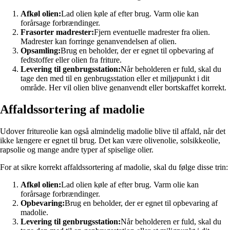
Afkøl olien:
Lad olien køle af efter brug. Varm olie kan
forårsage forbrændinger.
Frasorter madrester:
Fjern eventuelle madrester fra olien.
Madrester kan forringe genanvendelsen af olien.
Opsamling:
Brug en beholder, der er egnet til opbevaring af
fedtstoffer eller olien fra friture.
Levering til genbrugsstation:
Når beholderen er fuld, skal du
tage den med til en genbrugsstation eller et miljøpunkt i dit
område. Her vil olien blive genanvendt eller bortskaffet korrekt.
Affaldssortering af madolie
Udover fritureolie kan også almindelig madolie blive til affald, når det
ikke længere er egnet til brug. Det kan være olivenolie, solsikkeolie,
rapsolie og mange andre typer af spiselige olier.
For at sikre korrekt affaldssortering af madolie, skal du følge disse trin:
Afkøl olien:
Lad olien køle af efter brug. Varm olie kan
forårsage forbrændinger.
Opbevaring:
Brug en beholder, der er egnet til opbevaring af
madolie.
Levering til genbrugsstation:
Når beholderen er fuld, skal du