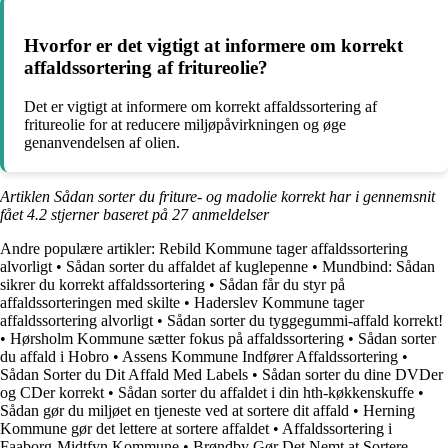
Hvorfor er det vigtigt at informere om korrekt
affaldssortering af fritureolie?
Det er vigtigt at informere om korrekt affaldssortering af
fritureolie for at reducere miljøpåvirkningen og øge
genanvendelsen af olien.
Artiklen Sådan sorter du friture- og madolie korrekt har i gennemsnit
fået
4.2
stjerner baseret på
27
anmeldelser
Andre populære artikler:
Rebild Kommune tager affaldssortering
alvorligt
•
Sådan sorter du affaldet af kuglepenne
•
Mundbind: Sådan
sikrer du korrekt affaldssortering
•
Sådan får du styr på
affaldssorteringen med skilte
•
Haderslev Kommune tager
affaldssortering alvorligt
•
Sådan sorter du tyggegummi-affald korrekt!
•
Hørsholm Kommune sætter fokus på affaldssortering
•
Sådan sorter
du affald i Hobro
•
Assens Kommune Indfører Affaldssortering
•
Sådan Sorter du Dit Affald Med Labels
•
Sådan sorter du dine DVDer
og CDer korrekt
•
Sådan sorter du affaldet i din hth-køkkenskuffe
•
Sådan gør du miljøet en tjeneste ved at sortere dit affald
•
Herning
Kommune gør det lettere at sortere affaldet
•
Affaldssortering i
Faaborg-Midtfyn Kommune
•
Brøndby Gør Det Nemt at Sortere