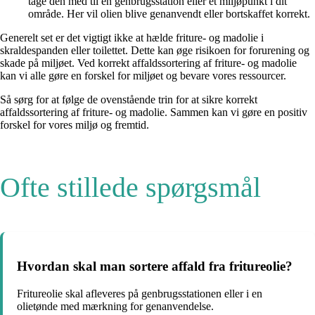
tage den med til en genbrugsstation eller et miljøpunkt i dit
område. Her vil olien blive genanvendt eller bortskaffet korrekt.
Generelt set er det vigtigt ikke at hælde friture- og madolie i
skraldespanden eller toilettet. Dette kan øge risikoen for forurening og
skade på miljøet. Ved korrekt affaldssortering af friture- og madolie
kan vi alle gøre en forskel for miljøet og bevare vores ressourcer.
Så sørg for at følge de ovenstående trin for at sikre korrekt
affaldssortering af friture- og madolie. Sammen kan vi gøre en positiv
forskel for vores miljø og fremtid.
Ofte stillede spørgsmål
Hvordan skal man sortere affald fra fritureolie?
Fritureolie skal afleveres på genbrugsstationen eller i en
olietønde med mærkning for genanvendelse.