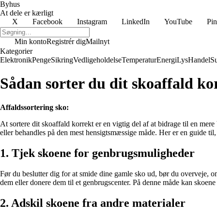
Byhus
At dele er kærligt
X
Facebook
Instagram
LinkedIn
YouTube
Pin
Min konto
Registrér dig
Mailnyt
Kategorier
Elektronik
Penge
Sikring
Vedligeholdelse
Temperatur
Energi
Lys
Handel
S
Sådan sorter du dit skoaffald ko
Affaldssortering sko:
At sortere dit skoaffald korrekt er en vigtig del af at bidrage til en me
eller behandles på den mest hensigtsmæssige måde. Her er en guide til, 
1. Tjek skoene for genbrugsmuligheder
Før du beslutter dig for at smide dine gamle sko ud, bør du overveje, o
dem eller donere dem til et genbrugscenter. På denne måde kan skoene f
2. Adskil skoene fra andre materialer