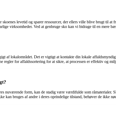
skoenes levetid og sparer ressourcer, der ellers ville blive brugt til 
arlige virksomheder. Ved at genbruge sko kan vi bidrage til en mere bæ
ngigt af lokalområdet. Det er vigtigt at kontakte din lokale affaldsmynd
e regler for affaldssortering for at sikre, at processen er effektiv og mil
gt?
res nuværende form, kan de stadig være værdifulde som råmaterialer. S
ikke kan bruges af andre i deres oprindelige tilstand, behøver de ikke n