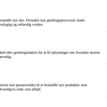
at fremstille nye sko. Desuden kan genbrugsprocessen skabe
redygtig og retfærdig verden.
ighed eller genbrugsstation for at få oplysninger om, hvordan skoene
jøvenlig.
koene kan genanvendes til at fremstille nye produkter som
ødvendigvis ende som affald.