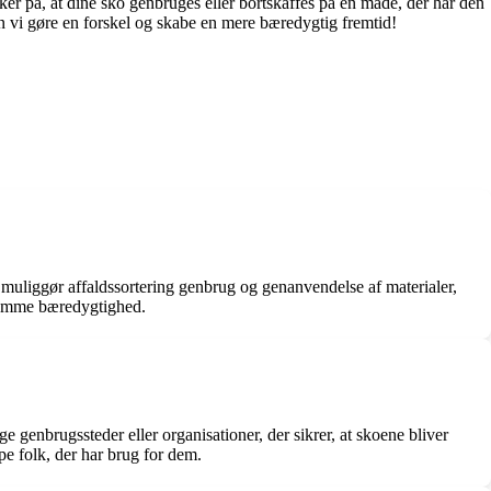
kker på, at dine sko genbruges eller bortskaffes på en måde, der har den
n vi gøre en forskel og skabe en mere bæredygtig fremtid!
n muliggør affaldssortering genbrug og genanvendelse af materialer,
fremme bæredygtighed.
e genbrugssteder eller organisationer, der sikrer, at skoene bliver
pe folk, der har brug for dem.