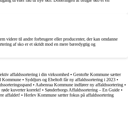
ang til eller råd til nye sko. Doneringen af brugte sko er en
 dem videre til andre forbrugere eller producenter, der kan omdanne
rtering af sko er et skridt mod en mere bæredygtig og
ektiv affaldssortering i din virksomhed
•
Gentofte Kommune sætter
sdal Kommune
•
Syddjurs og Ebeltoft får ny affaldssortering i 2023
•
ldssorteringsspand
•
Aabenraa Kommune indfører ny affaldssortering
•
 røde kuverter korrekt!
•
Sønderborgs Affaldssortering – En Guide
•
re affaldet!
•
Herlev Kommune sætter fokus på affaldssortering