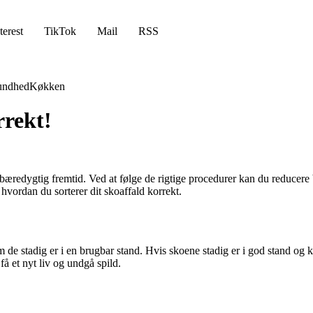
terest
TikTok
Mail
RSS
undhed
Køkken
rrekt!
re bæredygtig fremtid. Ved at følge de rigtige procedurer kan du reducere
hvordan du sorterer dit skoaffald korrekt.
m de stadig er i en brugbar stand. Hvis skoene stadig er i god stand og 
å et nyt liv og undgå spild.