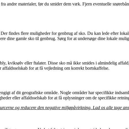
ra andre materialer, før du smider dem væk. Fjern eventuelle snørebånd e
Der findes flere muligheder for genbrug af sko. Du kan lede efter lokale
re dine gamle sko til genbrug. Sørg for at undersøge dine lokale mulig
ly, kviksølv eller ftalater. Disse sko må ikke smides i almindelig affal
 affaldsselskab for at få vejledning om korrekt bortskaffelse.
ngigt af dit geografiske område. Nogle områder har specifikke indsamling
gheder eller affaldsselskab for at få oplysninger om de specifikke retnin
ssourcerne og reducere den negative miljøpåvirkning. Lad os alle tage an