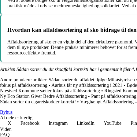
Ved at donere brugte sko til velgørenhedsorganisationer kan du hjæ
praktisk måde at udvise medmenneskelighed og solidaritet. Ved at do
Hvordan kan affaldssortering af sko bidrage til d
Affaldssortering af sko er en vigtig del af den cirkulære økonomi. V
dem til nye produkter. Denne praksis minimerer behovet for at frem
ressourceeffektiv fremtid.
Artiklen Sådan sorter du dit skoaffald korrekt! har i gennemsnit fået
4.
Andre populære artikler:
Sådan sorter du affaldet ifølge Miljøstyrelsen
fokus på affaldssortering
•
Aarhus får ny affaldssortering i 2021
•
Bøder
Næstved Kommune sætter fokus på affaldssortering
•
Ringsted Kommune
Ny Eco Station Giver Bedre Affaldssortering
•
Pant på affaldssorterin
Sådan sorter du cigaretskodder korrekt!
•
Væghængt Affaldssortering –
Byhus
At dele er kærligt
X
Facebook
Instagram
LinkedIn
YouTube
Pin
Viden
FAQ