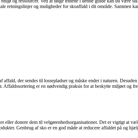
es miljø og ressourcer. Ved at følge trinene i denne guide kan du være si
kale retningslinjer og muligheder for skoaffald i dit område. Sammen ka
 af affald, der sendes til lossepladser og måske ender i naturen. Desude
r. Affaldssortering er en nødvendig praksis for at beskytte miljøet og 
r eller donere dem til velgørenhedsorganisationer. Det er vigtigt at vælg
produkter. Genbrug af sko er en god måde at reducere affaldet på og hjæl