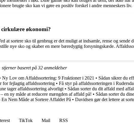
lpe mennesker i nød. Dine gamle sko kan bruges af dem, der ikke har adg
nere brugte sko kan vi gøre en positiv forskel i andre menneskers liv.
en cirkulære økonomi?
ed at sortere sko til genbrug er det muligt at indsamle, rense og sende
stille nye sko og skaber en mere bæredygtig forsyningskæde. Affaldsso
1
stjerner baseret på
32
anmeldelser
•
Ny Lov om Affaldssortering: 9 Fraktioner i 2021
•
Sådan sikrer du eff
 for fejlagtig affaldssortering
•
Få styr på affaldssorteringen i Ruder
 tager affaldssortering alvorligt
•
Sådan sorter du dit affald med affa
g – en ny måde at reducere mængden af affald på!
•
Sådan sorter du dine
 En Nem Måde at Sortere Affaldet På
•
Davidsen gør det lettere at sorte
terest
TikTok
Mail
RSS