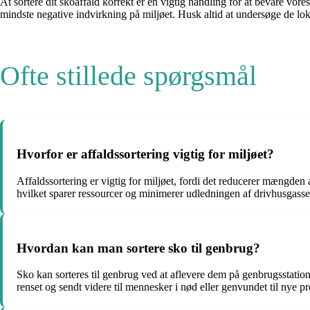
At sortere dit skoaffald korrekt er en vigtig handling for at bevare vor
mindste negative indvirkning på miljøet. Husk altid at undersøge de lo
Ofte stillede spørgsmål
Hvorfor er affaldssortering vigtig for miljøet?
Affaldssortering er vigtig for miljøet, fordi det reducerer mængden
hvilket sparer ressourcer og minimerer udledningen af drivhusgasse
Hvordan kan man sortere sko til genbrug?
Sko kan sorteres til genbrug ved at aflevere dem på genbrugsstatione
renset og sendt videre til mennesker i nød eller genvundet til nye 