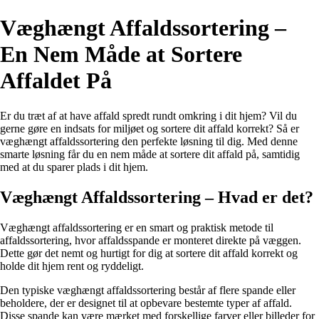
Væghængt Affaldssortering –
En Nem Måde at Sortere
Affaldet På
Er du træt af at have affald spredt rundt omkring i dit hjem? Vil du
gerne gøre en indsats for miljøet og sortere dit affald korrekt? Så er
væghængt affaldssortering den perfekte løsning til dig. Med denne
smarte løsning får du en nem måde at sortere dit affald på, samtidig
med at du sparer plads i dit hjem.
Væghængt Affaldssortering – Hvad er det?
Væghængt affaldssortering er en smart og praktisk metode til
affaldssortering, hvor affaldsspande er monteret direkte på væggen.
Dette gør det nemt og hurtigt for dig at sortere dit affald korrekt og
holde dit hjem rent og ryddeligt.
Den typiske væghængt affaldssortering består af flere spande eller
beholdere, der er designet til at opbevare bestemte typer af affald.
Disse spande kan være mærket med forskellige farver eller billeder for