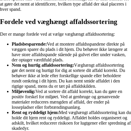
at gøre det nemt at identificere, hvilken type affald der skal placeres i
hver spand.
Fordele ved væghængt affaldssortering
Der er mange fordele ved at vælge væghængt affaldssortering:
Pladsbesparende:
Ved at montere affaldsspandene direkte på
væggen sparer du plads i dit hjem. Du behøver ikke længere at
have store affaldsspande stående på gulvet eller under vasken,
der optager værdifuld plads.
Nem og hurtig affaldssortering:
Væghængt affaldssortering
gør det nemt og hurtigt for dig at sortere dit affald korrekt. Du
behøver ikke at lede efter forskellige spande eller beholdere
rundt omkring i dit hjem. Du kan nemt smide affaldet i den
rigtige spand, mens du er tæt på affaldskilden.
Miljøvenlig:
Ved at sortere dit affald korrekt, kan du gøre en
positiv forskel for miljøet. Ved at genbruge og genanvende
materialer reduceres mængden af affald, der ender på
lossepladser eller forbrændingsanlæg.
Rent og ryddeligt hjem:
Med væghængt affaldssortering kan du
holde dit hjem rent og ryddeligt. Affaldet holdes organiseret og
adskilt, hvilket reducerer risikoen for lugtgener eller spredning af
skadedyr.