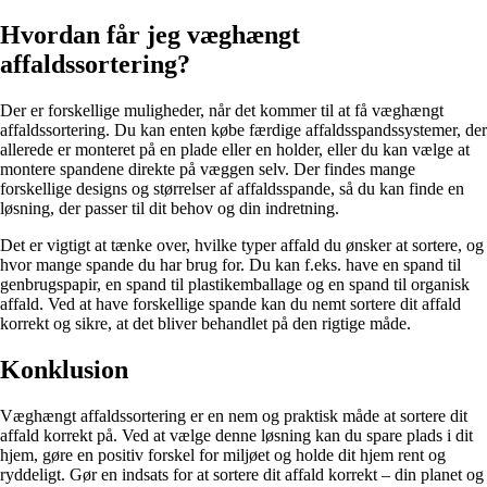
Hvordan får jeg væghængt
affaldssortering?
Der er forskellige muligheder, når det kommer til at få væghængt
affaldssortering. Du kan enten købe færdige affaldsspandssystemer, der
allerede er monteret på en plade eller en holder, eller du kan vælge at
montere spandene direkte på væggen selv. Der findes mange
forskellige designs og størrelser af affaldsspande, så du kan finde en
løsning, der passer til dit behov og din indretning.
Det er vigtigt at tænke over, hvilke typer affald du ønsker at sortere, og
hvor mange spande du har brug for. Du kan f.eks. have en spand til
genbrugspapir, en spand til plastikemballage og en spand til organisk
affald. Ved at have forskellige spande kan du nemt sortere dit affald
korrekt og sikre, at det bliver behandlet på den rigtige måde.
Konklusion
Væghængt affaldssortering er en nem og praktisk måde at sortere dit
affald korrekt på. Ved at vælge denne løsning kan du spare plads i dit
hjem, gøre en positiv forskel for miljøet og holde dit hjem rent og
ryddeligt. Gør en indsats for at sortere dit affald korrekt – din planet og