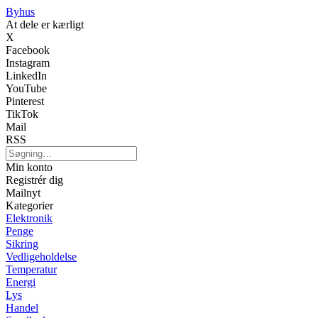
Byhus
At dele er kærligt
X
Facebook
Instagram
LinkedIn
YouTube
Pinterest
TikTok
Mail
RSS
Min konto
Registrér dig
Mailnyt
Kategorier
Elektronik
Penge
Sikring
Vedligeholdelse
Temperatur
Energi
Lys
Handel