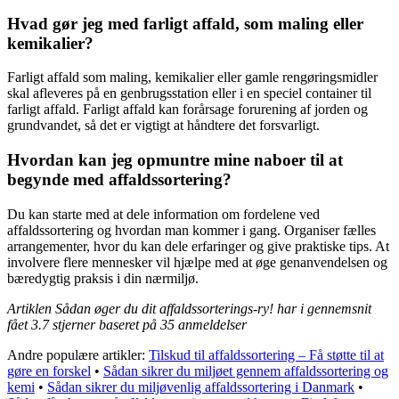
Hvad gør jeg med farligt affald, som maling eller
kemikalier?
Farligt affald som maling, kemikalier eller gamle rengøringsmidler
skal afleveres på en genbrugsstation eller i en speciel container til
farligt affald. Farligt affald kan forårsage forurening af jorden og
grundvandet, så det er vigtigt at håndtere det forsvarligt.
Hvordan kan jeg opmuntre mine naboer til at
begynde med affaldssortering?
Du kan starte med at dele information om fordelene ved
affaldssortering og hvordan man kommer i gang. Organiser fælles
arrangementer, hvor du kan dele erfaringer og give praktiske tips. At
involvere flere mennesker vil hjælpe med at øge genanvendelsen og
bæredygtig praksis i din nærmiljø.
Artiklen Sådan øger du dit affaldssorterings-ry! har i gennemsnit
fået
3.7
stjerner baseret på
35
anmeldelser
Andre populære artikler:
Tilskud til affaldssortering – Få støtte til at
gøre en forskel
•
Sådan sikrer du miljøet gennem affaldssortering og
kemi
•
Sådan sikrer du miljøvenlig affaldssortering i Danmark
•