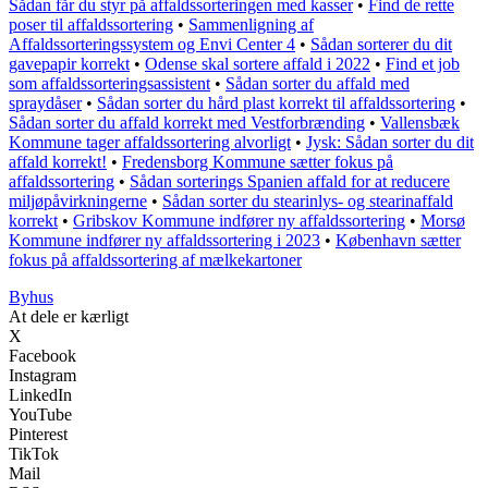
Sådan får du styr på affaldssorteringen med kasser
•
Find de rette
poser til affaldssortering
•
Sammenligning af
Affaldssorteringssystem og Envi Center 4
•
Sådan sorterer du dit
gavepapir korrekt
•
Odense skal sortere affald i 2022
•
Find et job
som affaldssorteringsassistent
•
Sådan sorter du affald med
spraydåser
•
Sådan sorter du hård plast korrekt til affaldssortering
•
Sådan sorter du affald korrekt med Vestforbrænding
•
Vallensbæk
Kommune tager affaldssortering alvorligt
•
Jysk: Sådan sorter du dit
affald korrekt!
•
Fredensborg Kommune sætter fokus på
affaldssortering
•
Sådan sorterings Spanien affald for at reducere
miljøpåvirkningerne
•
Sådan sorter du stearinlys- og stearinaffald
korrekt
•
Gribskov Kommune indfører ny affaldssortering
•
Morsø
Kommune indfører ny affaldssortering i 2023
•
København sætter
fokus på affaldssortering af mælkekartoner
Byhus
At dele er kærligt
X
Facebook
Instagram
LinkedIn
YouTube
Pinterest
TikTok
Mail