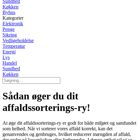
Sundhed
Køkken
Byhus
Kategorier
Elektronik
Penge
Sikring
Vedligeholdelse
Temperatur
Energi
Lys
Handel
Sundhed
Køkken
Sådan øger du dit
affaldssorterings-ry!
At øge dit affaldssorterings-ry er godt for både miljøet og samfundet
som helhed. Når vi sorterer vores affald korrekt, kan det
genanvendes og genbruges, hvilket reducerer mængden af affald,
der ender på lossepladser eller forbrændes. I denne artikel vil vi se