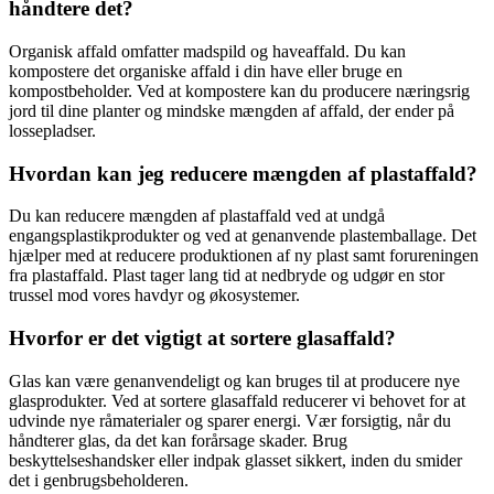
håndtere det?
Organisk affald omfatter madspild og haveaffald. Du kan
kompostere det organiske affald i din have eller bruge en
kompostbeholder. Ved at kompostere kan du producere næringsrig
jord til dine planter og mindske mængden af affald, der ender på
lossepladser.
Hvordan kan jeg reducere mængden af plastaffald?
Du kan reducere mængden af plastaffald ved at undgå
engangsplastikprodukter og ved at genanvende plastemballage. Det
hjælper med at reducere produktionen af ​​ny plast samt forureningen
fra plastaffald. Plast tager lang tid at nedbryde og udgør en stor
trussel mod vores havdyr og økosystemer.
Hvorfor er det vigtigt at sortere glasaffald?
Glas kan være genanvendeligt og kan bruges til at producere nye
glasprodukter. Ved at sortere glasaffald reducerer vi behovet for at
udvinde nye råmaterialer og sparer energi. Vær forsigtig, når du
håndterer glas, da det kan forårsage skader. Brug
beskyttelseshandsker eller indpak glasset sikkert, inden du smider
det i genbrugsbeholderen.