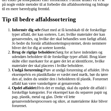
på nogle enkle metoder til at forbedre din affaldssortering og bidrage
til en mere bæredygtig fremtid.
Tip til bedre affaldssortering
Informér dig selv:
Start med at få kendskab til de forskellige
typer affald, der kan sorteres. Lær, hvilke materialer der kan
genanvendes, og hvilke der skal behandles som farligt affald.
Jo bedre du forstår affaldssorteringssystemet, desto nemmere
bliver det for dig at sortere korrekt.
Brug de rigtige beholdere:
Sørg for at have indendørs og
udendørs beholdere til de forskellige typer affald. Brug klare
skilte eller mærkater for at gøre det let at identificere, hvilke
materialer der skal placeres i hvilke beholdere.
Undgå forurening:
Prøv at undgå forurening af affaldet. Hvis
eksempelvis en plastikflaske er vædet med mælk, bør du tørre
den af, inden du smider den i beholderen til plastik. Forurenet
affald kan være vanskeligere at genanvende.
Opdel affaldet:
Hvis det er muligt, skal du opdele dit affald i
forskellige kategorier. For eksempel kan du separere papir og
pap, plastik, metal og glas. Dette vil lette
genanvendelsesprocessen og sikre, at materialerne ikke bliver
forurenet.