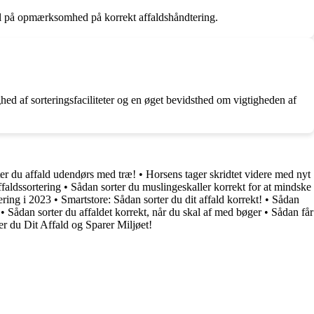
ngel på opmærksomhed på korrekt affaldshåndtering.
hed af sorteringsfaciliteter og en øget bevidsthed om vigtigheden af
er du affald udendørs med træ!
•
Horsens tager skridtet videre med nyt
aldssortering
•
Sådan sorter du muslingeskaller korrekt for at mindske
ring i 2023
•
Smartstore: Sådan sorter du dit affald korrekt!
•
Sådan
•
Sådan sorter du affaldet korrekt, når du skal af med bøger
•
Sådan får
r du Dit Affald og Sparer Miljøet!