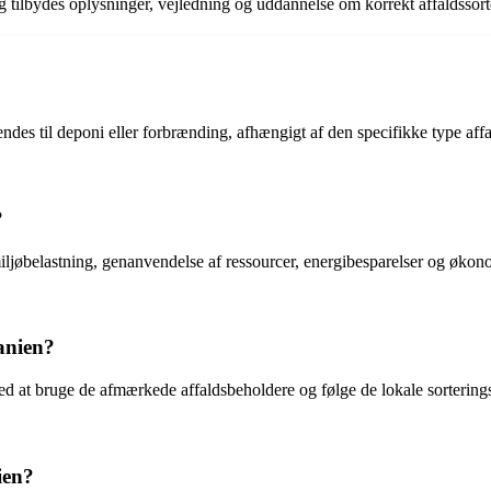
ing tilbydes oplysninger, vejledning og uddannelse om korrekt affaldssor
des til deponi eller forbrænding, afhængigt af den specifikke type affald
?
miljøbelastning, genanvendelse af ressourcer, energibesparelser og øk
panien?
 ved at bruge de afmærkede affaldsbeholdere og følge de lokale sorterings
ien?