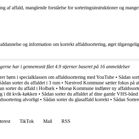
tering af affald, manglende forståelse for sorteringsinstruktioner og ma
 uddannelse og information om korrekt affaldssortering, øget tilgængelig
ngerne har i gennemsnit fået
4.9
stjerner baseret på
16
anmeldelser
rer børn i specialklassen om affaldssortering med YouTube
•
Sådan sort
Sådan sorter du affaldet i 3 rum
•
Næstved Kommune sætter fokus på aff
an sorter du affald i Holbæk
•
Morsø Kommune indfører ny affaldssorte
ng i dit kvik-køkken
•
Sådan sorter du affaldet af dine gamle VHS-bånd
ssortering alvorligt
•
Sådan sorter du glasaffald korrekt
•
Sådan Sortere
terest
TikTok
Mail
RSS