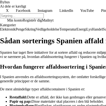
Byhus
At dele er kærligt
X
Facebook
Instagram
LinkedIn
YouTube
Pin
Min konto
Registrér dig
Mailnyt
Kategorier
Elektronik
Penge
Sikring
Vedligeholdelse
Temperatur
Energi
Lys
Handel
S
Sådan sorterings Spanien affald
Spanien har taget flere initiativer for at sortere affald og reducere mil
vi se nærmere på, hvordan affaldssortering fungerer i Spanien og hvilke
Hvordan fungerer affaldssortering i Spani
I Spanien anvendes en affaldssorteringssystem, der omfatter forskellige a
generelle principper er de samme.
De mest almindelige typer affaldscontainere i Spanien er:
Restaffald:
Dette er affald, der ikke kan genbruges eller genanve
Papir og pap:
Disse materialer skal placeres i den blå beholder.
Plastemballage:
Plastflasker, plastikposer og andre plastemballag