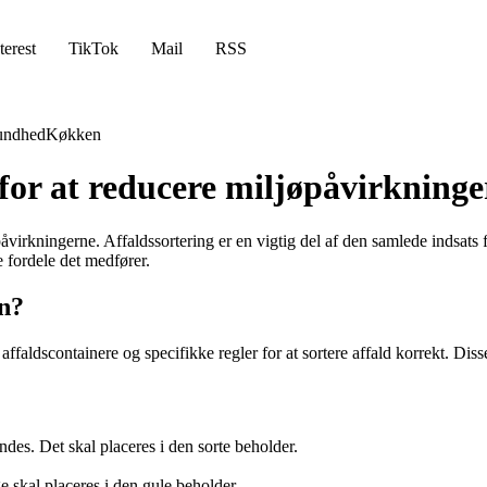
terest
TikTok
Mail
RSS
undhed
Køkken
 for at reducere miljøpåvirkning
jøpåvirkningerne. Affaldssortering er en vigtig del af den samlede indsats
 fordele det medfører.
en?
ffaldscontainere og specifikke regler for at sortere affald korrekt. Diss
ndes. Det skal placeres i den sorte beholder.
e skal placeres i den gule beholder.