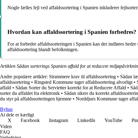
Nogle fælles fejl ved affaldssortering i Spanien inkluderer fejlsor
Hvordan kan affaldssortering i Spanien forbedres?
For at forbedre affaldssorteringen i Spanien kan der indføres bedre
affaldssortering blandt befolkningen.
Artiklen Sådan sorterings Spanien affald for at reducere miljøpåvirkni
Andre populære artikler:
Strammere krav til affaldssortering
•
Sådan læ
affaldssortering
•
Ringsted Kommune tager affaldssortering alvorligt
•
affald
•
Sådan Sorter du Servietter korrekt for at Reducere Affald
•
Såd
sorter du affaldet fra elektronik
•
Sådan sikrer du korrekt affaldssorteri
du styr på affaldssorteringen hjemme
•
Norddjurs Kommune tager affald
Byhus
At dele er kærligt
X
Facebook
Instagram
LinkedIn
YouTube
Pin
Viden
FAQ
Vejledning