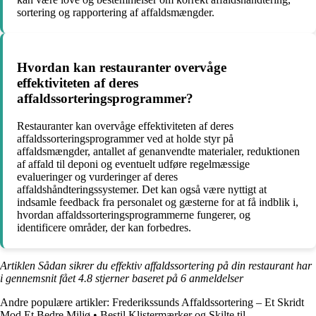
sortering og rapportering af affaldsmængder.
Hvordan kan restauranter overvåge
effektiviteten af deres
affaldssorteringsprogrammer?
Restauranter kan overvåge effektiviteten af deres
affaldssorteringsprogrammer ved at holde styr på
affaldsmængder, antallet af genanvendte materialer, reduktionen
af affald til deponi og eventuelt udføre regelmæssige
evalueringer og vurderinger af deres
affaldshåndteringssystemer. Det kan også være nyttigt at
indsamle feedback fra personalet og gæsterne for at få indblik i,
hvordan affaldssorteringsprogrammerne fungerer, og
identificere områder, der kan forbedres.
Artiklen Sådan sikrer du effektiv affaldssortering på din restaurant har
i gennemsnit fået
4.8
stjerner baseret på
6
anmeldelser
Andre populære artikler:
Frederikssunds Affaldssortering – Et Skridt
Mod Et Bedre Miljø
•
Bestil Klistermærker og Skilte til