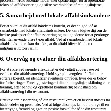
processen. Hold løbende møder eller opdateringer for at opretholde
fokus på affaldssortering og sikre overholdelse af retningslinjerne.
5. Samarbejd med lokale affaldsindsamlere
For at sikre, at dit affald håndteres korrekt, er det en god idé at
samarbejde med lokale affaldsindsamlere. De kan rådgive dig om de
bedste praksisser for affaldssortering og mulighederne for at genbruge
eller genanvende visse typer affald. Ved at samarbejde med lokale
affaldsindsamlere kan du sikre, at dit affald bliver håndteret
miljømæssigt forsvarligt.
6. Overvåg og evaluer din affaldssortering
For at sikre vedvarende effektivitet er det vigtigt at overvåge og
evaluere din affaldssortering. Hold styr på mængden af affald, der
sorteres korrekt, og identificer eventuelle områder, hvor der er behov
for forbedringer. Foretag justeringer i dine retningslinjer, skiltning eller
træning, efter behov, og oprethold kontinuerlig bevidsthed om
affaldssortering i din restaurant.
Effektiv affaldssortering på din restaurant kræver en bevidst indsats fra
både ledelse og personale. Ved at følge disse tips kan du bidrage til en
bæredygtig fremtid og gøre en positiv forskel for både din restaurant