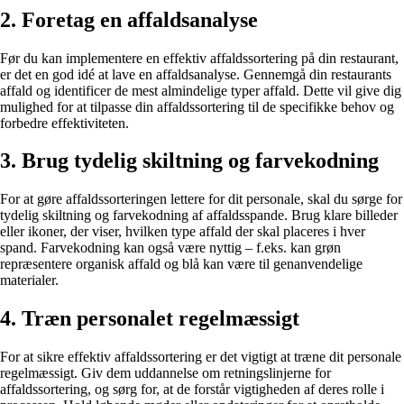
2. Foretag en affaldsanalyse
Før du kan implementere en effektiv affaldssortering på din restaurant,
er det en god idé at lave en affaldsanalyse. Gennemgå din restaurants
affald og identificer de mest almindelige typer affald. Dette vil give dig
mulighed for at tilpasse din affaldssortering til de specifikke behov og
forbedre effektiviteten.
3. Brug tydelig skiltning og farvekodning
For at gøre affaldssorteringen lettere for dit personale, skal du sørge for
tydelig skiltning og farvekodning af affaldsspande. Brug klare billeder
eller ikoner, der viser, hvilken type affald der skal placeres i hver
spand. Farvekodning kan også være nyttig – f.eks. kan grøn
repræsentere organisk affald og blå kan være til genanvendelige
materialer.
4. Træn personalet regelmæssigt
For at sikre effektiv affaldssortering er det vigtigt at træne dit personale
regelmæssigt. Giv dem uddannelse om retningslinjerne for
affaldssortering, og sørg for, at de forstår vigtigheden af deres rolle i