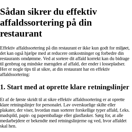
Sådan sikrer du effektiv
affaldssortering på din
restaurant
Effektiv affaldssortering på din restaurant er ikke kun godt for miljøet,
det kan også hjælpe med at reducere omkostninger og forbedre din
restaurants omdømme. Ved at sortere dit affald korrekt kan du bidrage
til genbrug og mindske mængden af affald, der ender i lossepladser.
Her er nogle tips til at sikre, at din restaurant har en effektiv
affaldssortering:
1. Start med at oprette klare retningslinjer
Et af de første skridt til at sikre effektiv affaldssortering er at oprette
klare retningslinjer for personalet. Lav overskuelige skilte eller
plakater, der viser, hvordan man sorterer forskellige typer affald, f.eks.
madspild, papir- og papemballage eller glasflasker. Sørg for, at alle
medarbejdere er bekendte med retningslinjerne og ved, hvor affaldet
skal hen.