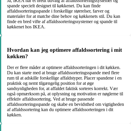
Ja, IKEA har et bredt udvalg af affaldssorteringssystemer og
spande specielt designet til køkkenet. Du kan finde
affaldssorteringsspande i forskellige størrelser, farver og
materialer for at matche dine behov og køkkenets stil. Du kan
finde en bred vifte af affaldssorteringssystemer og spande til
køkkenet hos IKEA.
Hvordan kan jeg optimere affaldssortering i mit
køkken?
Der er flere måder at optimere affaldssorteringen i dit køkken.
Du kan starte med at bruge affaldssorteringsspande med flere
rum til at adskille forskellige affaldstyper. Placer spandene i en
praktisk og nemt tilgængelig position for at øge
sandsynligheden for, at affaldet faktisk sorteres korrekt. Vær
også opmærksom på, at oplysning og motivation er nøglerne til
effektiv affaldssortering. Ved at bruge passende
affaldssorteringsspande og skabe en bevidsthed om vigtigheden
af affaldssortering kan du optimere affaldssorteringen i dit
køkken.