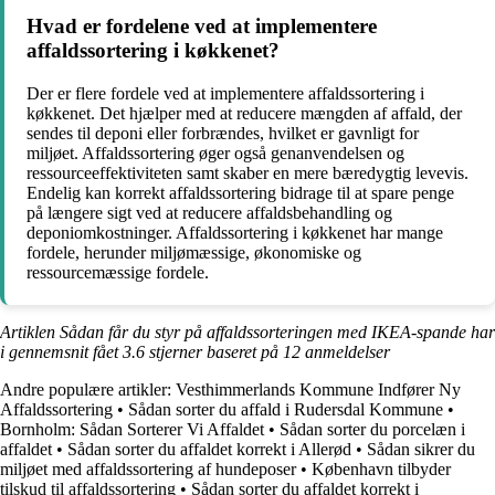
Hvad er fordelene ved at implementere
affaldssortering i køkkenet?
Der er flere fordele ved at implementere affaldssortering i
køkkenet. Det hjælper med at reducere mængden af affald, der
sendes til deponi eller forbrændes, hvilket er gavnligt for
miljøet. Affaldssortering øger også genanvendelsen og
ressourceeffektiviteten samt skaber en mere bæredygtig levevis.
Endelig kan korrekt affaldssortering bidrage til at spare penge
på længere sigt ved at reducere affaldsbehandling og
deponiomkostninger. Affaldssortering i køkkenet har mange
fordele, herunder miljømæssige, økonomiske og
ressourcemæssige fordele.
Artiklen Sådan får du styr på affaldssorteringen med IKEA-spande har
i gennemsnit fået
3.6
stjerner baseret på
12
anmeldelser
Andre populære artikler:
Vesthimmerlands Kommune Indfører Ny
Affaldssortering
•
Sådan sorter du affald i Rudersdal Kommune
•
Bornholm: Sådan Sorterer Vi Affaldet
•
Sådan sorter du porcelæn i
affaldet
•
Sådan sorter du affaldet korrekt i Allerød
•
Sådan sikrer du
miljøet med affaldssortering af hundeposer
•
København tilbyder
tilskud til affaldssortering
•
Sådan sorter du affaldet korrekt i