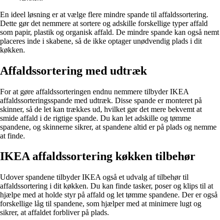
En ideel løsning er at vælge flere mindre spande til affaldssortering.
Dette gør det nemmere at sortere og adskille forskellige typer affald
som papir, plastik og organisk affald. De mindre spande kan også nemt
placeres inde i skabene, så de ikke optager unødvendig plads i dit
køkken.
Affaldssortering med udtræk
For at gøre affaldssorteringen endnu nemmere tilbyder IKEA
affaldssorteringsspande med udtræk. Disse spande er monteret på
skinner, så de let kan trækkes ud, hvilket gør det mere bekvemt at
smide affald i de rigtige spande. Du kan let adskille og tømme
spandene, og skinnerne sikrer, at spandene altid er på plads og nemme
at finde.
IKEA affaldssortering køkken tilbehør
Udover spandene tilbyder IKEA også et udvalg af tilbehør til
affaldssortering i dit køkken. Du kan finde tasker, poser og klips til at
hjælpe med at holde styr på affald og let tømme spandene. Der er også
forskellige låg til spandene, som hjælper med at minimere lugt og
sikrer, at affaldet forbliver på plads.