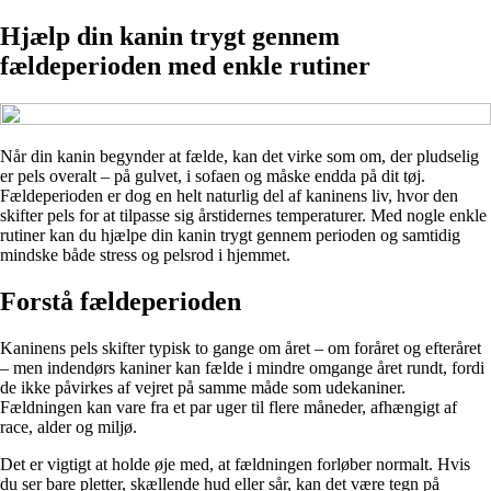
Hjælp din kanin trygt gennem
fældeperioden med enkle rutiner
Når din kanin begynder at fælde, kan det virke som om, der pludselig
er pels overalt – på gulvet, i sofaen og måske endda på dit tøj.
Fældeperioden er dog en helt naturlig del af kaninens liv, hvor den
skifter pels for at tilpasse sig årstidernes temperaturer. Med nogle enkle
rutiner kan du hjælpe din kanin trygt gennem perioden og samtidig
mindske både stress og pelsrod i hjemmet.
Forstå fældeperioden
Kaninens pels skifter typisk to gange om året – om foråret og efteråret
– men indendørs kaniner kan fælde i mindre omgange året rundt, fordi
de ikke påvirkes af vejret på samme måde som udekaniner.
Fældningen kan vare fra et par uger til flere måneder, afhængigt af
race, alder og miljø.
Det er vigtigt at holde øje med, at fældningen forløber normalt. Hvis
du ser bare pletter, skællende hud eller sår, kan det være tegn på