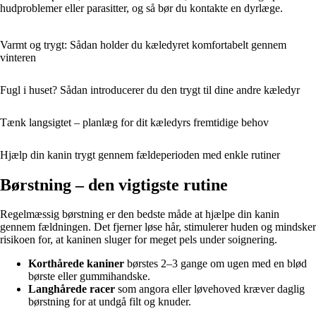
hudproblemer eller parasitter, og så bør du kontakte en dyrlæge.
Varmt og trygt: Sådan holder du kæledyret komfortabelt gennem
vinteren
Fugl i huset? Sådan introducerer du den trygt til dine andre kæledyr
Tænk langsigtet – planlæg for dit kæledyrs fremtidige behov
Hjælp din kanin trygt gennem fældeperioden med enkle rutiner
Børstning – den vigtigste rutine
Regelmæssig børstning er den bedste måde at hjælpe din kanin
gennem fældningen. Det fjerner løse hår, stimulerer huden og mindsker
risikoen for, at kaninen sluger for meget pels under soignering.
Korthårede kaniner
børstes 2–3 gange om ugen med en blød
børste eller gummihandske.
Langhårede racer
som angora eller løvehoved kræver daglig
børstning for at undgå filt og knuder.