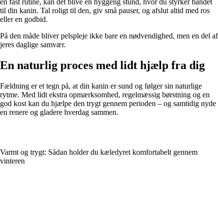
en fast rutine, kan det blive en hyggelig stund, hvor du styrker båndet
til din kanin. Tal roligt til den, giv små pauser, og afslut altid med ros
eller en godbid.
På den måde bliver pelspleje ikke bare en nødvendighed, men en del af
jeres daglige samvær.
En naturlig proces med lidt hjælp fra dig
Fældning er et tegn på, at din kanin er sund og følger sin naturlige
rytme. Med lidt ekstra opmærksomhed, regelmæssig børstning og en
god kost kan du hjælpe den trygt gennem perioden – og samtidig nyde
en renere og gladere hverdag sammen.
Varmt og trygt: Sådan holder du kæledyret komfortabelt gennem
vinteren