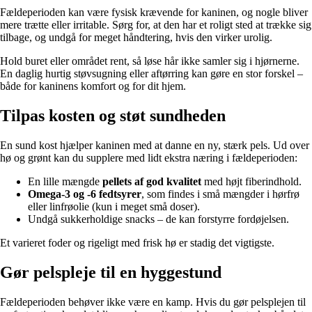
Fældeperioden kan være fysisk krævende for kaninen, og nogle bliver
mere trætte eller irritable. Sørg for, at den har et roligt sted at trække sig
tilbage, og undgå for meget håndtering, hvis den virker urolig.
Hold buret eller området rent, så løse hår ikke samler sig i hjørnerne.
En daglig hurtig støvsugning eller aftørring kan gøre en stor forskel –
både for kaninens komfort og for dit hjem.
Tilpas kosten og støt sundheden
En sund kost hjælper kaninen med at danne en ny, stærk pels. Ud over
hø og grønt kan du supplere med lidt ekstra næring i fældeperioden:
En lille mængde
pellets af god kvalitet
med højt fiberindhold.
Omega-3 og -6 fedtsyrer
, som findes i små mængder i hørfrø
eller linfrøolie (kun i meget små doser).
Undgå sukkerholdige snacks – de kan forstyrre fordøjelsen.
Et varieret foder og rigeligt med frisk hø er stadig det vigtigste.
Gør pelspleje til en hyggestund
Fældeperioden behøver ikke være en kamp. Hvis du gør pelsplejen til