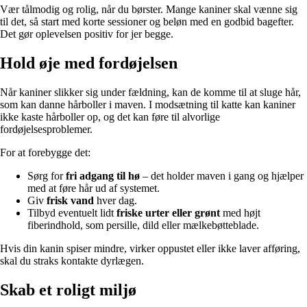
Vær tålmodig og rolig, når du børster. Mange kaniner skal vænne sig
til det, så start med korte sessioner og beløn med en godbid bagefter.
Det gør oplevelsen positiv for jer begge.
Hold øje med fordøjelsen
Når kaniner slikker sig under fældning, kan de komme til at sluge hår,
som kan danne hårboller i maven. I modsætning til katte kan kaniner
ikke kaste hårboller op, og det kan føre til alvorlige
fordøjelsesproblemer.
For at forebygge det:
Sørg for
fri adgang til hø
– det holder maven i gang og hjælper
med at føre hår ud af systemet.
Giv
frisk vand
hver dag.
Tilbyd eventuelt lidt
friske urter eller grønt
med højt
fiberindhold, som persille, dild eller mælkebøtteblade.
Hvis din kanin spiser mindre, virker oppustet eller ikke laver afføring,
skal du straks kontakte dyrlægen.
Skab et roligt miljø