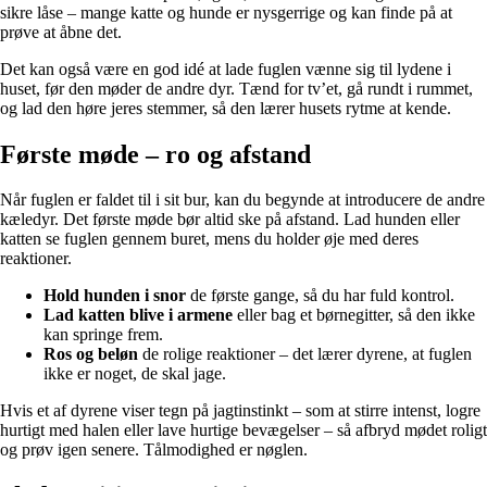
sikre låse – mange katte og hunde er nysgerrige og kan finde på at
prøve at åbne det.
Det kan også være en god idé at lade fuglen vænne sig til lydene i
huset, før den møder de andre dyr. Tænd for tv’et, gå rundt i rummet,
og lad den høre jeres stemmer, så den lærer husets rytme at kende.
Første møde – ro og afstand
Når fuglen er faldet til i sit bur, kan du begynde at introducere de andre
kæledyr. Det første møde bør altid ske på afstand. Lad hunden eller
katten se fuglen gennem buret, mens du holder øje med deres
reaktioner.
Hold hunden i snor
de første gange, så du har fuld kontrol.
Lad katten blive i armene
eller bag et børnegitter, så den ikke
kan springe frem.
Ros og beløn
de rolige reaktioner – det lærer dyrene, at fuglen
ikke er noget, de skal jage.
Hvis et af dyrene viser tegn på jagtinstinkt – som at stirre intenst, logre
hurtigt med halen eller lave hurtige bevægelser – så afbryd mødet roligt
og prøv igen senere. Tålmodighed er nøglen.