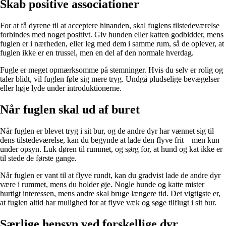
Skab positive associationer
For at få dyrene til at acceptere hinanden, skal fuglens tilstedeværelse
forbindes med noget positivt. Giv hunden eller katten godbidder, mens
fuglen er i nærheden, eller leg med dem i samme rum, så de oplever, at
fuglen ikke er en trussel, men en del af den normale hverdag.
Fugle er meget opmærksomme på stemninger. Hvis du selv er rolig og
taler blidt, vil fuglen føle sig mere tryg. Undgå pludselige bevægelser
eller høje lyde under introduktionerne.
Når fuglen skal ud af buret
Når fuglen er blevet tryg i sit bur, og de andre dyr har vænnet sig til
dens tilstedeværelse, kan du begynde at lade den flyve frit – men kun
under opsyn. Luk døren til rummet, og sørg for, at hund og kat ikke er
til stede de første gange.
Når fuglen er vant til at flyve rundt, kan du gradvist lade de andre dyr
være i rummet, mens du holder øje. Nogle hunde og katte mister
hurtigt interessen, mens andre skal bruge længere tid. Det vigtigste er,
at fuglen altid har mulighed for at flyve væk og søge tilflugt i sit bur.
Særlige hensyn ved forskellige dyr