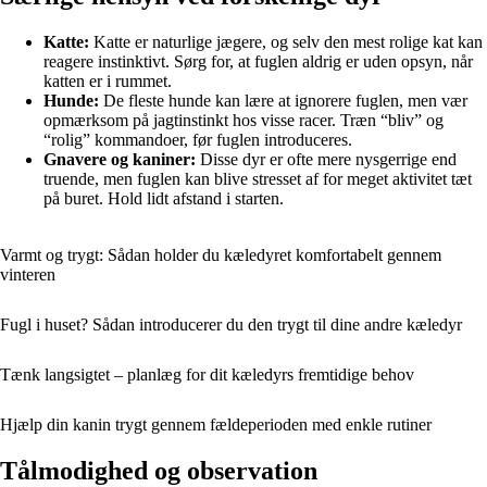
Katte:
Katte er naturlige jægere, og selv den mest rolige kat kan
reagere instinktivt. Sørg for, at fuglen aldrig er uden opsyn, når
katten er i rummet.
Hunde:
De fleste hunde kan lære at ignorere fuglen, men vær
opmærksom på jagtinstinkt hos visse racer. Træn “bliv” og
“rolig” kommandoer, før fuglen introduceres.
Gnavere og kaniner:
Disse dyr er ofte mere nysgerrige end
truende, men fuglen kan blive stresset af for meget aktivitet tæt
på buret. Hold lidt afstand i starten.
Varmt og trygt: Sådan holder du kæledyret komfortabelt gennem
vinteren
Fugl i huset? Sådan introducerer du den trygt til dine andre kæledyr
Tænk langsigtet – planlæg for dit kæledyrs fremtidige behov
Hjælp din kanin trygt gennem fældeperioden med enkle rutiner
Tålmodighed og observation