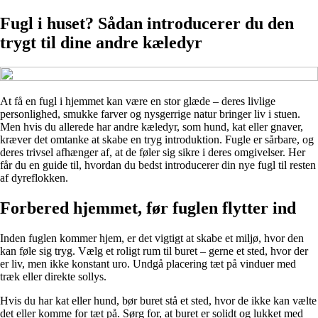
Fugl i huset? Sådan introducerer du den
trygt til dine andre kæledyr
At få en fugl i hjemmet kan være en stor glæde – deres livlige
personlighed, smukke farver og nysgerrige natur bringer liv i stuen.
Men hvis du allerede har andre kæledyr, som hund, kat eller gnaver,
kræver det omtanke at skabe en tryg introduktion. Fugle er sårbare, og
deres trivsel afhænger af, at de føler sig sikre i deres omgivelser. Her
får du en guide til, hvordan du bedst introducerer din nye fugl til resten
af dyreflokken.
Forbered hjemmet, før fuglen flytter ind
Inden fuglen kommer hjem, er det vigtigt at skabe et miljø, hvor den
kan føle sig tryg. Vælg et roligt rum til buret – gerne et sted, hvor der
er liv, men ikke konstant uro. Undgå placering tæt på vinduer med
træk eller direkte sollys.
Hvis du har kat eller hund, bør buret stå et sted, hvor de ikke kan vælte
det eller komme for tæt på. Sørg for, at buret er solidt og lukket med