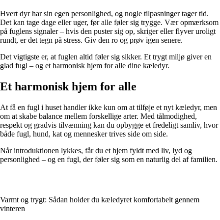
Hvert dyr har sin egen personlighed, og nogle tilpasninger tager tid.
Det kan tage dage eller uger, før alle føler sig trygge. Vær opmærksom
på fuglens signaler – hvis den puster sig op, skriger eller flyver uroligt
rundt, er det tegn på stress. Giv den ro og prøv igen senere.
Det vigtigste er, at fuglen altid føler sig sikker. Et trygt miljø giver en
glad fugl – og et harmonisk hjem for alle dine kæledyr.
Et harmonisk hjem for alle
At få en fugl i huset handler ikke kun om at tilføje et nyt kæledyr, men
om at skabe balance mellem forskellige arter. Med tålmodighed,
respekt og gradvis tilvænning kan du opbygge et fredeligt samliv, hvor
både fugl, hund, kat og mennesker trives side om side.
Når introduktionen lykkes, får du et hjem fyldt med liv, lyd og
personlighed – og en fugl, der føler sig som en naturlig del af familien.
Varmt og trygt: Sådan holder du kæledyret komfortabelt gennem
vinteren