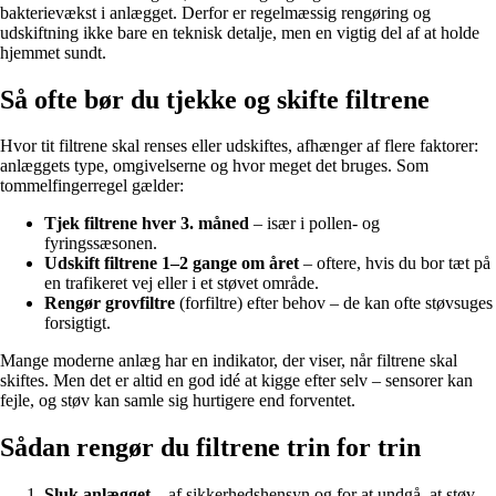
bakterievækst i anlægget. Derfor er regelmæssig rengøring og
udskiftning ikke bare en teknisk detalje, men en vigtig del af at holde
hjemmet sundt.
Så ofte bør du tjekke og skifte filtrene
Hvor tit filtrene skal renses eller udskiftes, afhænger af flere faktorer:
anlæggets type, omgivelserne og hvor meget det bruges. Som
tommelfingerregel gælder:
Tjek filtrene hver 3. måned
– især i pollen- og
fyringssæsonen.
Udskift filtrene 1–2 gange om året
– oftere, hvis du bor tæt på
en trafikeret vej eller i et støvet område.
Rengør grovfiltre
(forfiltre) efter behov – de kan ofte støvsuges
forsigtigt.
Mange moderne anlæg har en indikator, der viser, når filtrene skal
skiftes. Men det er altid en god idé at kigge efter selv – sensorer kan
fejle, og støv kan samle sig hurtigere end forventet.
Sådan rengør du filtrene trin for trin
Sluk anlægget
– af sikkerhedshensyn og for at undgå, at støv