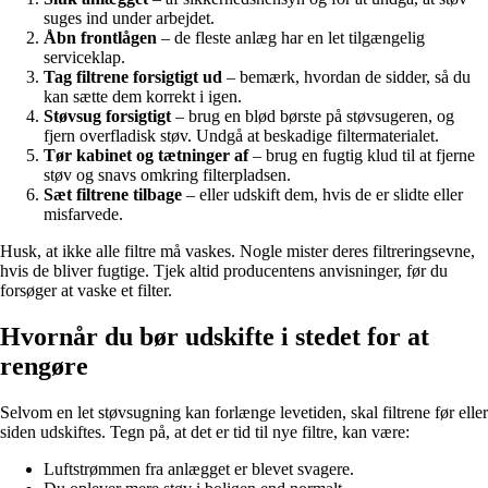
suges ind under arbejdet.
Åbn frontlågen
– de fleste anlæg har en let tilgængelig
serviceklap.
Tag filtrene forsigtigt ud
– bemærk, hvordan de sidder, så du
kan sætte dem korrekt i igen.
Støvsug forsigtigt
– brug en blød børste på støvsugeren, og
fjern overfladisk støv. Undgå at beskadige filtermaterialet.
Tør kabinet og tætninger af
– brug en fugtig klud til at fjerne
støv og snavs omkring filterpladsen.
Sæt filtrene tilbage
– eller udskift dem, hvis de er slidte eller
misfarvede.
Husk, at ikke alle filtre må vaskes. Nogle mister deres filtreringsevne,
hvis de bliver fugtige. Tjek altid producentens anvisninger, før du
forsøger at vaske et filter.
Hvornår du bør udskifte i stedet for at
rengøre
Selvom en let støvsugning kan forlænge levetiden, skal filtrene før eller
siden udskiftes. Tegn på, at det er tid til nye filtre, kan være:
Luftstrømmen fra anlægget er blevet svagere.