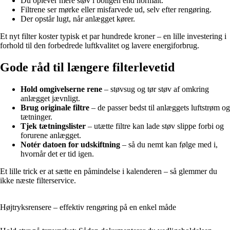
Du oplever mere støv i boligen end normalt.
Filtrene ser mørke eller misfarvede ud, selv efter rengøring.
Der opstår lugt, når anlægget kører.
Et nyt filter koster typisk et par hundrede kroner – en lille investering i
forhold til den forbedrede luftkvalitet og lavere energiforbrug.
Gode råd til længere filterlevetid
Hold omgivelserne rene
– støvsug og tør støv af omkring
anlægget jævnligt.
Brug originale filtre
– de passer bedst til anlæggets luftstrøm og
tætninger.
Tjek tætningslister
– utætte filtre kan lade støv slippe forbi og
forurene anlægget.
Notér datoen for udskiftning
– så du nemt kan følge med i,
hvornår det er tid igen.
Et lille trick er at sætte en påmindelse i kalenderen – så glemmer du
ikke næste filterservice.
Højtryksrensere – effektiv rengøring på en enkel måde