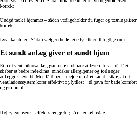
Hold styr på træværket: Sådan dokumenterer du vedligeholdelsen
korrekt
Undgå træk i hjemmet – sådan vedligeholder du fuger og tætningslister
korrekt
Lys i kælderen: Sådan vælger du de rette lyskilder til fugtige rum
Et sundt anlæg giver et sundt hjem
Et rent ventilationsanlæg gør mere end bare at levere frisk luft. Det
skaber et bedre indeklima, mindsker allergigener og forlænger
anlæggets levetid. Med få timers arbejde om året kan du sikre, at dit
ventilationssystem kører effektivt og lydløst – til gavn for både komfort
og økonomi.
Højtryksrensere – effektiv rengøring på en enkel måde