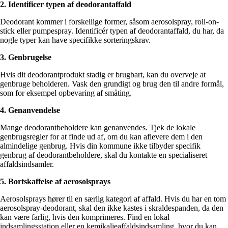
2. Identificer typen af deodorantaffald
Deodorant kommer i forskellige former, såsom aerosolspray, roll-on-
stick eller pumpespray. Identificér typen af deodorantaffald, du har, da
nogle typer kan have specifikke sorteringskrav.
3. Genbrugelse
Hvis dit deodorantprodukt stadig er brugbart, kan du overveje at
genbruge beholderen. Vask den grundigt og brug den til andre formål,
som for eksempel opbevaring af småting.
4. Genanvendelse
Mange deodorantbeholdere kan genanvendes. Tjek de lokale
genbrugsregler for at finde ud af, om du kan aflevere dem i den
almindelige genbrug. Hvis din kommune ikke tilbyder specifik
genbrug af deodorantbeholdere, skal du kontakte en specialiseret
affaldsindsamler.
5. Bortskaffelse af aerosolsprays
Aerosolsprays hører til en særlig kategori af affald. Hvis du har en tom
aerosolspray-deodorant, skal den ikke kastes i skraldespanden, da den
kan være farlig, hvis den komprimeres. Find en lokal
indsamlingsstation eller en kemikalieaffaldsindsamling, hvor du kan