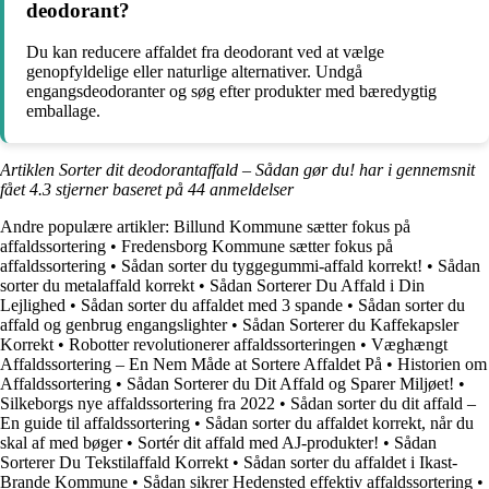
deodorant?
Du kan reducere affaldet fra deodorant ved at vælge
genopfyldelige eller naturlige alternativer. Undgå
engangsdeodoranter og søg efter produkter med bæredygtig
emballage.
Artiklen Sorter dit deodorantaffald – Sådan gør du! har i gennemsnit
fået
4.3
stjerner baseret på
44
anmeldelser
Andre populære artikler:
Billund Kommune sætter fokus på
affaldssortering
•
Fredensborg Kommune sætter fokus på
affaldssortering
•
Sådan sorter du tyggegummi-affald korrekt!
•
Sådan
sorter du metalaffald korrekt
•
Sådan Sorterer Du Affald i Din
Lejlighed
•
Sådan sorter du affaldet med 3 spande
•
Sådan sorter du
affald og genbrug engangslighter
•
Sådan Sorterer du Kaffekapsler
Korrekt
•
Robotter revolutionerer affaldssorteringen
•
Væghængt
Affaldssortering – En Nem Måde at Sortere Affaldet På
•
Historien om
Affaldssortering
•
Sådan Sorterer du Dit Affald og Sparer Miljøet!
•
Silkeborgs nye affaldssortering fra 2022
•
Sådan sorter du dit affald –
En guide til affaldssortering
•
Sådan sorter du affaldet korrekt, når du
skal af med bøger
•
Sortér dit affald med AJ-produkter!
•
Sådan
Sorterer Du Tekstilaffald Korrekt
•
Sådan sorter du affaldet i Ikast-
Brande Kommune
•
Sådan sikrer Hedensted effektiv affaldssortering
•