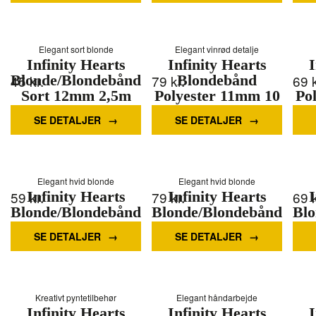
Elegant sort blonde
Elegant vinrød detalje
Infinity Hearts
Infinity Hearts
I
Blonde/Blondebånd
45
kr.
79
kr.
Blondebånd
69
Sort 12mm 2,5m
Polyester 11mm 10
Po
Vinrød - 5m
Mere information
SE DETALJER
SE DETALJER
Mere information
Elegant hvid blonde
Elegant hvid blonde
59
Infinity Hearts
kr.
79
Infinity Hearts
kr.
69
I
Blonde/Blondebånd
Blonde/Blondebånd
Blo
Hvid 25mm 2,5m
Hvid 26mm 2,5m
Be
SE DETALJER
SE DETALJER
Mere information
Mere information
Kreativt pyntetilbehør
Elegant håndarbejde
Infinity Hearts
Infinity Hearts
I