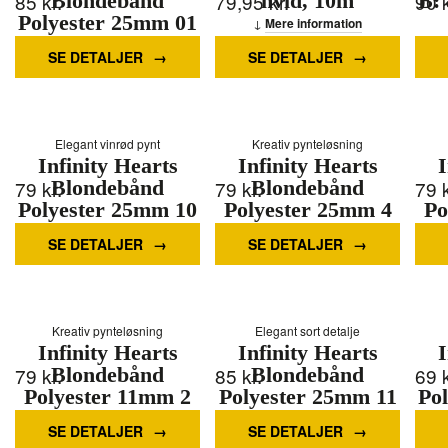
85
kr.
Blondebånd
79,95
hvid, 10m
kr.
90
B: 
Polyester 25mm 01
Mere information
Hvid - 5m
SE DETALJER
SE DETALJER
Mere information
Elegant vinrød pynt
Kreativ pynteløsning
Infinity Hearts
Infinity Hearts
I
79
kr.
Blondebånd
79
kr.
Blondebånd
79
Polyester 25mm 10
Polyester 25mm 4
Po
Vinrød - 5m
Brun - 5m
SE DETALJER
SE DETALJER
Mere information
Mere information
Kreativ pynteløsning
Elegant sort detalje
Infinity Hearts
Infinity Hearts
I
79
kr.
Blondebånd
85
kr.
Blondebånd
69
Polyester 11mm 2
Polyester 25mm 11
Po
Ecru - 5m
Sort - 5m
SE DETALJER
SE DETALJER
Mere information
Mere information