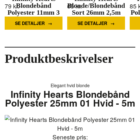
79
kr.
Blondebånd
Blonde/Blondebånd
65
kr.
85
Polyester 11mm 3
Sort 26mm 2,5m
Po
Sand - 5m
Mere information
SE DETALJER
SE DETALJER
Mere information
Produktbeskrivelser
Elegant hvid blonde
Infinity Hearts Blondebånd
Polyester 25mm 01 Hvid - 5m
Seneste pris: