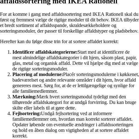
affaldssortering med IKEA Rationell
For at komme i gang med affaldssortering med IKEA Rationell skal du
først og fremmest vælge de rigtige moduler til dit behov. IKEA tilbyder
et bredt sortiment af affaldsspande, skraldesækkeholdere og
sorteringsmoduler, der passer til forskellige affaldstyper og pladsbehov.
Herefter kan du følge disse trin for at sortere affaldet korrekt:
Identificer affaldskategorierne:
Start med at identificere de
mest almindelige affaldskategorier i dit hjem, såsom plast, papir,
glas, metal og organisk affald. Dette vil hjælpe dig med at vælge
de rigtige sorteringsmoduler.
Placering af modulerne:
Placér sorteringsmodulerne i køkkenet,
badeværelset og andre relevante områder i dit hjem, hvor affald
genereres mest. Sørg for, at de er lettilgængelige og synlige for
alle familiemedlemmer.
Mærkning:
Mærk hvert sorteringsmodul tydeligt med den
tilhørende affaldskategori for at undgå forvirring. Du kan bruge
skilte eller labels til at gøre dette.
Fejlsortering:
Undgå fejlsortering ved at informere
familiemedlemmer om, hvordan man korrekt sorterer affaldet.
Opdater løbende om eventuelle ændringer i affaldssorteringen
og hold en åben dialog om vigtigheden af at sortere affaldet
korrekt.