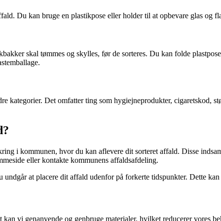
affald. Du kan bruge en plastikpose eller holder til at opbevare glas og 
ikbakker skal tømmes og skylles, før de sorteres. Du kan folde plastpos
astemballage.
ndre kategorier. Det omfatter ting som hygiejneprodukter, cigaretskod, st
d?
g i kommunen, hvor du kan aflevere dit sorteret affald. Disse indsamlin
mmeside eller kontakte kommunens affaldsafdeling.
 du undgår at placere dit affald udenfor på forkerte tidspunkter. Dette k
rekt kan vi genanvende og genbruge materialer, hvilket reducerer vores b