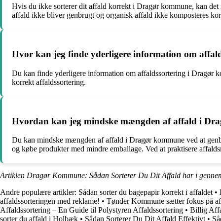
Hvis du ikke sorterer dit affald korrekt i Dragør kommune, kan d
affald ikke bliver genbrugt og organisk affald ikke komposteres korr
Hvor kan jeg finde yderligere information om affa
Du kan finde yderligere information om affaldssortering i Dragø
korrekt affaldssortering.
Hvordan kan jeg mindske mængden af affald i D
Du kan mindske mængden af affald i Dragør kommune ved at genbrug
og købe produkter med mindre emballage. Ved at praktisere affald
Artiklen Dragør Kommune: Sådan Sorterer Du Dit Affald har i gennem
Andre populære artikler:
Sådan sorter du bagepapir korrekt i affaldet
•
affaldssorteringen med reklame!
•
Tønder Kommune sætter fokus på aff
Affaldssortering – En Guide til Polystyren Affaldssortering
•
Billig Af
sorter du affald i Holbæk
•
Sådan Sorterer Du Dit Affald Effektivt
•
Så