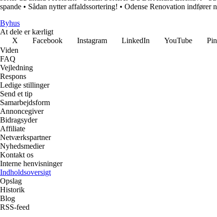
spande
•
Sådan nytter affaldssortering!
•
Odense Renovation indfører ny
Byhus
At dele er kærligt
X
Facebook
Instagram
LinkedIn
YouTube
Pin
Viden
FAQ
Vejledning
Respons
Ledige stillinger
Send et tip
Samarbejdsform
Annoncegiver
Bidragsyder
Affiliate
Netværkspartner
Nyhedsmedier
Kontakt os
Interne henvisninger
Indholdsoversigt
Opslag
Historik
Blog
RSS-feed