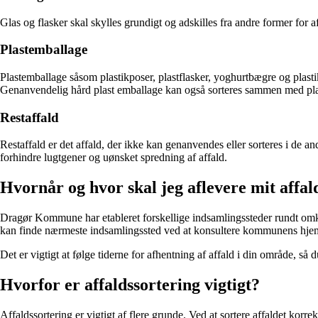
Glas og flasker skal skylles grundigt og adskilles fra andre former for 
Plastemballage
Plastemballage såsom plastikposer, plastflasker, yoghurtbægre og plast
Genanvendelig hård plast emballage kan også sorteres sammen med pl
Restaffald
Restaffald er det affald, der ikke kan genanvendes eller sorteres i de a
forhindre lugtgener og uønsket spredning af affald.
Hvornår og hvor skal jeg aflevere mit affal
Dragør Kommune har etableret forskellige indsamlingssteder rundt omkrin
kan finde nærmeste indsamlingssted ved at konsultere kommunens hje
Det er vigtigt at følge tiderne for afhentning af affald i din område, så
Hvorfor er affaldssortering vigtigt?
Affaldssortering er vigtigt af flere grunde. Ved at sortere affaldet kor