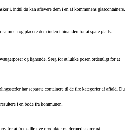
flasker i, indtil du kan aflevere dem i en af kommunens glascontainere.
er sammen og placere dem inden i hinanden for at spare plads.
øvsugerposer og lignende. Sørg for at lukke posen ordentligt for at
gssteder har separate containere til de fire kategorier af affald. Du
an resultere i en bøde fra kommunen.
ehov for at fremstille nye produkter og dermed sparer på