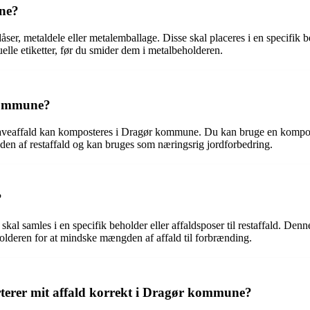
ne?
metaldele eller metalemballage. Disse skal placeres i en specifik beho
elle etiketter, før du smider dem i metalbeholderen.
 kommune?
haveaffald kan komposteres i Dragør kommune. Du kan bruge en kompostbe
den af restaffald og kan bruges som næringsrig jordforbedring.
?
skal samles i en specifik beholder eller affaldsposer til restaffald. De
holderen for at mindske mængden af affald til forbrænding.
rterer mit affald korrekt i Dragør kommune?