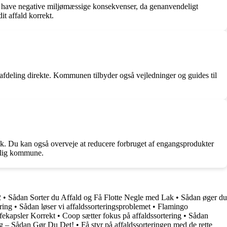
å have negative miljømæssige konsekvenser, da genanvendeligt
it affald korrekt.
deling direkte. Kommunen tilbyder også vejledninger og guides til
. Du kan også overveje at reducere forbruget af engangsprodukter
enlig kommune.
2
•
Sådan Sorter du Affald og Få Flotte Negle med Lak
•
Sådan øger du
ring
•
Sådan løser vi affaldssorteringsproblemet
•
Flamingo
fekapsler Korrekt
•
Coop sætter fokus på affaldssortering
•
Sådan
ng – Sådan Gør Du Det!
•
Få styr på affaldssorteringen med de rette