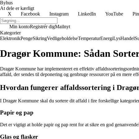
Byhus
At dele er kærligt
X
Facebook
Instagram
LinkedIn
YouTube
Pin
Min konto
Registrér dig
Mailnyt
Kategorier
Elektronik
Penge
Sikring
Vedligeholdelse
Temperatur
Energi
Lys
Handel
S
Dragør Kommune: Sådan Sortere
Dragør Kommune har implementeret en effektiv affaldssorteringsordning 
affald, der sendes til deponering og genbruge ressourcer på en mere ef
Hvordan fungerer affaldssortering i Dra
I Dragør Kommune skal du sortere dit affald i fire forskellige kategorier
Papir og pap
Det er vigtigt at holde papir og pap rent for at sikre en god genanven
Glas og flasker