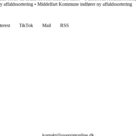
 affaldssortering
•
Middelfart Kommune indfører ny affaldssortering
terest
TikTok
Mail
RSS
kontakt@oversigtonline.dk