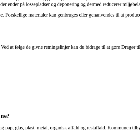
, der ender på lossepladser og deponering og dermed reducerer miljøbel
. Forskellige materialer kan genbruges eller genanvendes til at produc
Ved at følge de givne retningslinjer kan du bidrage til at gøre Dragør 
une?
g pap, glas, plast, metal, organisk affald og restaffald. Kommunen tilbyd