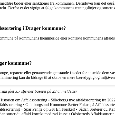
et medføre bøder eller sanktioner fra kommunen. Derudover kan det ogs
ekt. Derfor er det vigtigt at følge kommunens retningslinjer og sortere d
ldssortering i Dragør kommune?
r kommune på kommunens hjemmeside eller kontakte kommunens affaldsaf
ragør kommune?
e, reparere eller genanvende genstande i stedet for at smide dem væk
sminimering kan du bidrage til at skabe en mere bæredygtig og miljøv
snit fået
3.7
stjerner baseret på
23
anmeldelser
Historien om Affaldssortering
•
Silkeborgs nye affaldssortering fra 202
aldssortering
•
Guldborgsund Kommune Sætter Fokus på Affaldssorte
faldssortering – Spar Penge og Gør En Forskel!
•
Sådan Sorterer du Kaf
dan sorter du affald korrekt med rød kasse
•
Odsherreds Affaldssorteri