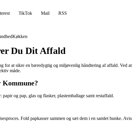
terest
TikTok
Mail
RSS
undhed
Køkken
r Du Dit Affald
for at sikre en bæredygtig og miljøvenlig håndtering af affald. Ved at 
fektiv måde.
gør Kommune?
: papir og pap, glas og flasker, plastemballage samt restaffald.
delsesproces. Fold papkasser sammen og sæt dem i en samlet bunke. Avise