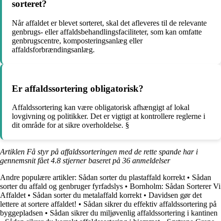
sorteret?
Når affaldet er blevet sorteret, skal det afleveres til de relevante
genbrugs- eller affaldsbehandlingsfaciliteter, som kan omfatte
genbrugscentre, komposteringsanlæg eller
affaldsforbrændingsanlæg.
Er affaldssortering obligatorisk?
Affaldssortering kan være obligatorisk afhængigt af lokal
lovgivning og politikker. Det er vigtigt at kontrollere reglerne i
dit område for at sikre overholdelse. §
Artiklen Få styr på affaldssorteringen med de rette spande har i
gennemsnit fået
4.8
stjerner baseret på
36
anmeldelser
Andre populære artikler:
Sådan sorter du plastaffald korrekt
•
Sådan
sorter du affald og genbruger fyrfadslys
•
Bornholm: Sådan Sorterer Vi
Affaldet
•
Sådan sorter du metalaffald korrekt
•
Davidsen gør det
lettere at sortere affaldet!
•
Sådan sikrer du effektiv affaldssortering på
byggepladsen
•
Sådan sikrer du miljøvenlig affaldssortering i kantinen