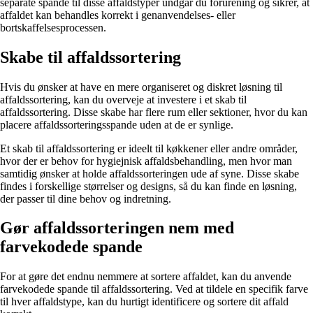
separate spande til disse affaldstyper undgår du forurening og sikrer, at
affaldet kan behandles korrekt i genanvendelses- eller
bortskaffelsesprocessen.
Skabe til affaldssortering
Hvis du ønsker at have en mere organiseret og diskret løsning til
affaldssortering, kan du overveje at investere i et skab til
affaldssortering. Disse skabe har flere rum eller sektioner, hvor du kan
placere affaldssorteringsspande uden at de er synlige.
Et skab til affaldssortering er ideelt til køkkener eller andre områder,
hvor der er behov for hygiejnisk affaldsbehandling, men hvor man
samtidig ønsker at holde affaldssorteringen ude af syne. Disse skabe
findes i forskellige størrelser og designs, så du kan finde en løsning,
der passer til dine behov og indretning.
Gør affaldssorteringen nem med
farvekodede spande
For at gøre det endnu nemmere at sortere affaldet, kan du anvende
farvekodede spande til affaldssortering. Ved at tildele en specifik farve
til hver affaldstype, kan du hurtigt identificere og sortere dit affald