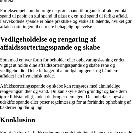
korrekt.
For eksempel kan du bruge en grøn spand til organisk affald, en blå
spand til papir, en gul spand til plast og en rød spand til farligt affald.
Farvekodede spande er både praktiske og visuelt tiltalende, hvilket gør
affaldssorteringen til en mere behagelig oplevelse.
Vedligeholdelse og rengøring af
affaldssorteringsspande og skabe
Som med enhver form for beholder eller opbevaringsløsning er det
vigtigt at holde dine affaldssorteringsspande og skabe rene og
vedligeholdte. Dette bidrager til at undgå lugtgener og håndtere
affaldet i en hygiejnisk måde.
Affaldssorteringsspande og skabe kan rengøres med almindelige
rengøringsmidler og vand. Du kan skylle dem grundigt og lade dem
tørre fuldstændigt, inden du bruger dem igen. Det anbefales også at
udskifte spande eller poser regelmæssigt for at forhindre ophobning af
bakterier og dårlig lugt.
Konklusion
For at få styr på affaldssorteringen er det vigtigt at have de rette spande