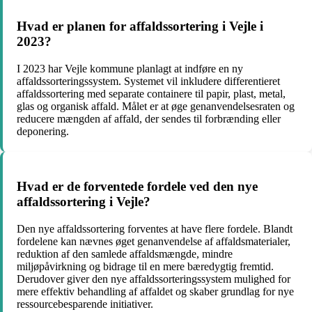
Hvad er planen for affaldssortering i Vejle i
2023?
I 2023 har Vejle kommune planlagt at indføre en ny
affaldssorteringssystem. Systemet vil inkludere differentieret
affaldssortering med separate containere til papir, plast, metal,
glas og organisk affald. Målet er at øge genanvendelsesraten og
reducere mængden af affald, der sendes til forbrænding eller
deponering.
Hvad er de forventede fordele ved den nye
affaldssortering i Vejle?
Den nye affaldssortering forventes at have flere fordele. Blandt
fordelene kan nævnes øget genanvendelse af affaldsmaterialer,
reduktion af den samlede affaldsmængde, mindre
miljøpåvirkning og bidrage til en mere bæredygtig fremtid.
Derudover giver den nye affaldssorteringssystem mulighed for
mere effektiv behandling af affaldet og skaber grundlag for nye
ressourcebesparende initiativer.