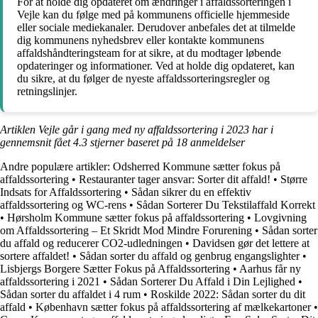
For at holde dig opdateret om ændringer i affaldssorteringen i
Vejle kan du følge med på kommunens officielle hjemmeside
eller sociale mediekanaler. Derudover anbefales det at tilmelde
dig kommunens nyhedsbrev eller kontakte kommunens
affaldshåndteringsteam for at sikre, at du modtager løbende
opdateringer og informationer. Ved at holde dig opdateret, kan
du sikre, at du følger de nyeste affaldssorteringsregler og
retningslinjer.
Artiklen Vejle går i gang med ny affaldssortering i 2023 har i
gennemsnit fået
4.3
stjerner baseret på
18
anmeldelser
Andre populære artikler:
Odsherred Kommune sætter fokus på
affaldssortering
•
Restauranter tager ansvar: Sorter dit affald!
•
Større
Indsats for Affaldssortering
•
Sådan sikrer du en effektiv
affaldssortering og WC-rens
•
Sådan Sorterer Du Tekstilaffald Korrekt
•
Hørsholm Kommune sætter fokus på affaldssortering
•
Lovgivning
om Affaldssortering – Et Skridt Mod Mindre Forurening
•
Sådan sorter
du affald og reducerer CO2-udledningen
•
Davidsen gør det lettere at
sortere affaldet!
•
Sådan sorter du affald og genbrug engangslighter
•
Lisbjergs Borgere Sætter Fokus på Affaldssortering
•
Aarhus får ny
affaldssortering i 2021
•
Sådan Sorterer Du Affald i Din Lejlighed
•
Sådan sorter du affaldet i 4 rum
•
Roskilde 2022: Sådan sorter du dit
affald
•
København sætter fokus på affaldssortering af mælkekartoner
•