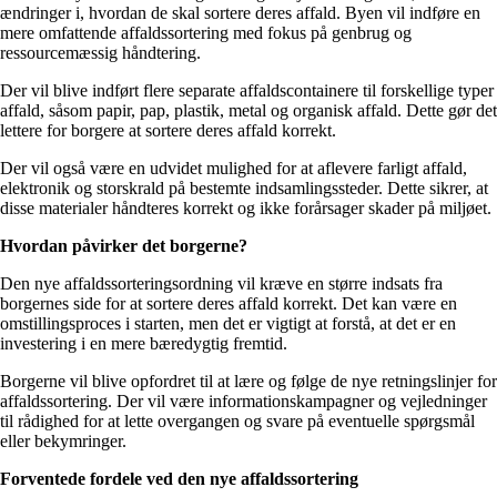
ændringer i, hvordan de skal sortere deres affald. Byen vil indføre en
mere omfattende affaldssortering med fokus på genbrug og
ressourcemæssig håndtering.
Der vil blive indført flere separate affaldscontainere til forskellige typer
affald, såsom papir, pap, plastik, metal og organisk affald. Dette gør det
lettere for borgere at sortere deres affald korrekt.
Der vil også være en udvidet mulighed for at aflevere farligt affald,
elektronik og storskrald på bestemte indsamlingssteder. Dette sikrer, at
disse materialer håndteres korrekt og ikke forårsager skader på miljøet.
Hvordan påvirker det borgerne?
Den nye affaldssorteringsordning vil kræve en større indsats fra
borgernes side for at sortere deres affald korrekt. Det kan være en
omstillingsproces i starten, men det er vigtigt at forstå, at det er en
investering i en mere bæredygtig fremtid.
Borgerne vil blive opfordret til at lære og følge de nye retningslinjer for
affaldssortering. Der vil være informationskampagner og vejledninger
til rådighed for at lette overgangen og svare på eventuelle spørgsmål
eller bekymringer.
Forventede fordele ved den nye affaldssortering