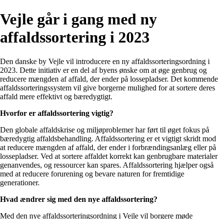
Vejle går i gang med ny
affaldssortering i 2023
Den danske by Vejle vil introducere en ny affaldssorteringsordning i
2023. Dette initiativ er en del af byens ønske om at øge genbrug og
reducere mængden af affald, der ender på lossepladser. Det kommende
affaldssorteringssystem vil give borgerne mulighed for at sortere deres
affald mere effektivt og bæredygtigt.
Hvorfor er affaldssortering vigtig?
Den globale affaldskrise og miljøproblemer har ført til øget fokus på
bæredygtig affaldsbehandling. Affaldssortering er et vigtigt skridt mod
at reducere mængden af affald, der ender i forbrændingsanlæg eller på
lossepladser. Ved at sortere affaldet korrekt kan genbrugbare materialer
genanvendes, og ressourcer kan spares. Affaldssortering hjælper også
med at reducere forurening og bevare naturen for fremtidige
generationer.
Hvad ændrer sig med den nye affaldssortering?
Med den nye affaldssorteringsordning i Vejle vil borgere møde