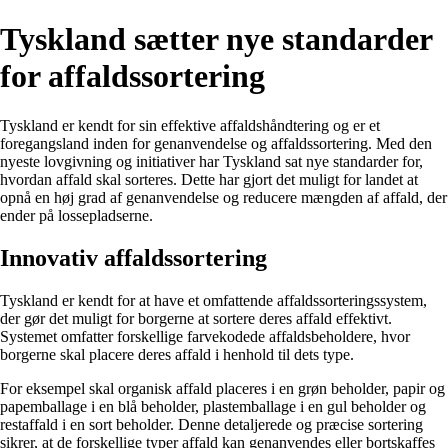
Tyskland sætter nye standarder
for affaldssortering
Tyskland er kendt for sin effektive affaldshåndtering og er et
foregangsland inden for genanvendelse og affaldssortering. Med den
nyeste lovgivning og initiativer har Tyskland sat nye standarder for,
hvordan affald skal sorteres. Dette har gjort det muligt for landet at
opnå en høj grad af genanvendelse og reducere mængden af affald, der
ender på lossepladserne.
Innovativ affaldssortering
Tyskland er kendt for at have et omfattende affaldssorteringssystem,
der gør det muligt for borgerne at sortere deres affald effektivt.
Systemet omfatter forskellige farvekodede affaldsbeholdere, hvor
borgerne skal placere deres affald i henhold til dets type.
For eksempel skal organisk affald placeres i en grøn beholder, papir og
papemballage i en blå beholder, plastemballage i en gul beholder og
restaffald i en sort beholder. Denne detaljerede og præcise sortering
sikrer, at de forskellige typer affald kan genanvendes eller bortskaffes