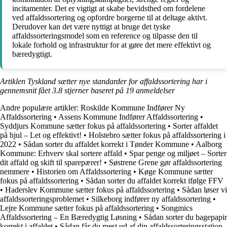
incitamenter. Det er vigtigt at skabe bevidsthed om fordelene
ved affaldssortering og opfordre borgerne til at deltage aktivt.
Derudover kan det være nyttigt at bruge det tyske
affaldssorteringsmodel som en reference og tilpasse den til
lokale forhold og infrastruktur for at gøre det mere effektivt og
bæredygtigt.
Artiklen Tyskland sætter nye standarder for affaldssortering har i
gennemsnit fået
3.8
stjerner baseret på
19
anmeldelser
Andre populære artikler:
Roskilde Kommune Indfører Ny
Affaldssortering
•
Assens Kommune Indfører Affaldssortering
•
Syddjurs Kommune sætter fokus på affaldssortering
•
Sorter affaldet
på hjul – Let og effektivt!
•
Holstebro sætter fokus på affaldssortering i
2022
•
Sådan sorter du affaldet korrekt i Tønder Kommune
•
Aalborg
Kommune: Erhverv skal sortere affald
•
Spar penge og miljøet – Sorter
dit affald og skift til sparepærer!
•
Søstrene Grene gør affaldssortering
nemmere
•
Historien om Affaldssortering
•
Køge Kommune sætter
fokus på affaldssortering
•
Sådan sorter du affaldet korrekt ifølge FFV
•
Haderslev Kommune sætter fokus på affaldssortering
•
Sådan løser vi
affaldssorteringsproblemet
•
Silkeborg indfører ny affaldssortering
•
Lejre Kommune sætter fokus på affaldssortering
•
Songmics
Affaldssortering – En Bæredygtig Løsning
•
Sådan sorter du bagepapir
korrekt i affaldet
•
Sådan får du mest ud af din affaldssorteringsstation