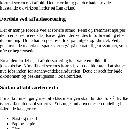
korrekt sorterer sit affald. Denne ordning gælder både private
husstande og virksomheder på Langeland.
Fordele ved affaldssortering
Der er mange fordele ved at sortere affald. Først og fremmest hjælper
det med at reducere affaldsmængden, der sendes til forbrænding eller
deponering. Dette har en positiv effekt på miljøet og klimaet. Ved at
genanvende materialer spares der også på de naturlige ressourcer, som
ofte er begrænsede.
En anden fordel er, at affaldssortering kan være en kilde til
jobskabelse. Når affaldet sorteres korrekt, kan det bidrage til at skabe
nye jobs inden for genanvendelsesindustrien. Dette er godt for både
økonomien og beskæftigelsen i lokalområdet.
Sådan affaldssorterer du
For at komme i gang med affaldssorteringen skal du først forstå, hvilke
typer affald der skal sorteres. På Langeland anvendes en opdeling i
følgende kategorier:
Plast og metal
Pap og papir
Glas