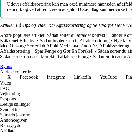
Udover affaldssortering kan man også minimere mængden af affald, 
dem ud, og ved at reducere madspild. Disse tiltag kan medvirke til a
Artiklen Få Tips og Viden om Affaldssortering og Se Hvorfor Det Er Så
Andre populære artikler:
Sådan sorter du affaldet korrekt i Tønder K
Køkkenet Effektivt
•
Sådan Inviterer du til Affaldssortering
•
Nye krav t
Med Omsorg: Sorter Dit Affald Med Gavebånd
•
Ny Affaldssortering
Affaldssortering – Spar Penge og Gør En Forskel!
•
Sådan sorter du a
Sådan sorter du dåser korrekt til affaldssortering
•
Sådan Sorterer du A
Byhus
At dele er kærligt
X
Facebook
Instagram
LinkedIn
YouTube
Pin
Viden
FAQ
Vejledning
Respons
Ledige stillinger
Send et tip
Samarbejdsform
Annoncegiver
Bidragsyder
Affiliate