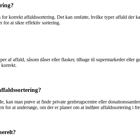
ering?
 for korrekt affaldssortering. Det kan omfatte, hvilke typer affald der k
r for at sikre effektiv sortering.
per af affald, såsom dåser eller flasker, tilbage til supermarkeder eller
 korrekt.
ffaldssortering?
e, kan man prøve at finde private genbrugscentre eller donationssamlere
for at undersøge, om der er planer om at indføre affaldssortering i fr
erelt?