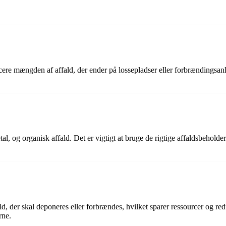
ducere mængden af affald, der ender på lossepladser eller forbrændingsa
metal, og organisk affald. Det er vigtigt at bruge de rigtige affaldsbehol
, der skal deponeres eller forbrændes, hvilket sparer ressourcer og re
rne.