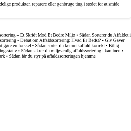
e produkter, reparere eller genbruge ting i stedet for at smide
sortering – Et Skridt Mod Et Bedre Miljø
•
Sådan Sorterer du Affaldet i
ssortering
•
Debat om Affaldssortering: Hvad Er Bedst?
•
Giv Gaver
 at gøre en forskel
•
Sådan sorter du keramikaffald korrekt
•
Billig
ingsstativ
•
Sådan sikrer du miljøvenlig affaldssortering i kantinen
•
ark
•
Sådan får du styr på affaldssorteringen hjemme