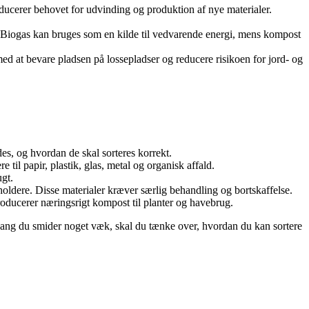
reducerer behovet for udvinding og produktion af nye materialer.
ost. Biogas kan bruges som en kilde til vedvarende energi, mens kompost
 med at bevare pladsen på lossepladser og reducere risikoen for jord- og
es, og hvordan de skal sorteres korrekt.
 til papir, plastik, glas, metal og organisk affald.
ugt.
beholdere. Disse materialer kræver særlig behandling og bortskaffelse.
roducerer næringsrigt kompost til planter og havebrug.
 gang du smider noget væk, skal du tænke over, hvordan du kan sortere