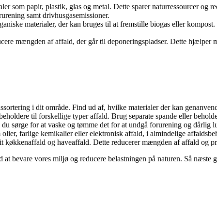
ler som papir, plastik, glas og metal. Dette sparer naturressourcer og 
rurening samt drivhusgasemissioner.
organiske materialer, der kan bruges til at fremstille biogas eller komp
ucere mængden af ​​affald, der går til deponeringspladser. Dette hjælper
ssortering i dit område. Find ud af, hvilke materialer der kan genanvend
eholdere til forskellige typer affald. Brug separate spande eller beholdere
l du sørge for at vaske og tømme det for at undgå forurening og dårlig l
lier, farlige kemikalier eller elektronisk affald, i almindelige affalds
it køkkenaffald og haveaffald. Dette reducerer mængden af ​​affald og p
ed at bevare vores miljø og reducere belastningen på naturen. Så næste