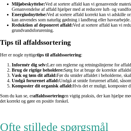
Miljøbeskyttelse:
Ved at sortere affald kan vi genanvende materia
Genanvendelse af affald hjælper med at reducere luft- og vandfo
Energiudnyttelse:
Ved at sortere affald korrekt kan vi adskille 
kan anvendes som naturlig gødning i landbrug eller havearbejde.
Reduktion af deponeret affald:
Ved at sortere affald kan vi red
grundvandsforurening.
Tips til affaldssortering
Her er nogle nyttige
tips til affaldssortering
:
Informér dig selv:
Lær om reglerne og retningslinjerne for affald
Brug de rigtige beholdere:
Sørg for at bruge de korrekte affaldsb
Vask og tøm dit affald:
Før du smider affaldet i beholderne, ska
Undgå forurenet affald:
Undgå at smide forurenet affald, såsom o
Komposter dit organisk affald:
Hvis det er muligt, komposter d
Som du kan se, er
affaldssortering
en vigtig praksis, der kan hjælpe m
det korrekt og gøre en positiv forskel.
Ofte stillede spørgsmål