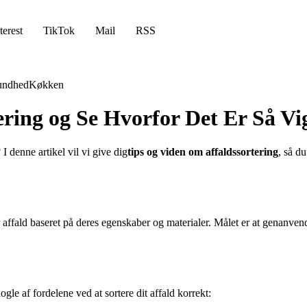
terest
TikTok
Mail
RSS
undhed
Køkken
ring og Se Hvorfor Det Er Så Vig
? I denne artikel vil vi give dig
tips og viden om affaldssortering
, så du
er affald baseret på deres egenskaber og materialer. Målet er at genanve
nogle af fordelene ved at sortere dit affald korrekt: