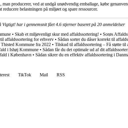
man producerer, ved at undgå unødvendig emballage, købe genanvendelig
t reducere belastningen på miljøet og spare ressourcer.
 Vigtigt! har i gennemsnit fået
4.6
stjerner baseret på
20
anmeldelser
ommune
•
Skab et miljøvenligt skur med affaldssortering!
•
Sorøs Affalds
il affaldssortering for erhverv
•
Sådan sorter du dåser korrekt til affald
 i Thisted Kommune fra 2022
•
Tilskud til affaldssortering – Få støtte til
ffald i Ishøj Kommune
•
Sådan får du det optimale ud af dit affaldssorter
ffald i København
•
Sådan sikrer du en effektiv affaldssortering i Danm
terest
TikTok
Mail
RSS