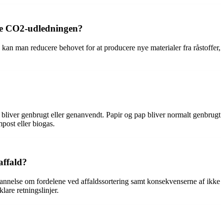
ere CO2-udledningen?
e, kan man reducere behovet for at producere nye materialer fra råstoff
t bliver genbrugt eller genanvendt. Papir og pap bliver normalt genbrugt 
post eller biogas.
affald?
else om fordelene ved affaldssortering samt konsekvenserne af ikke at so
lare retningslinjer.