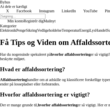
Byhus
At dele er kærligt
X
Facebook
Instagram
LinkedIn
YouTube
Pin
Min konto
Registrér dig
Mailnyt
Kategorier
Elektronik
Penge
Sikring
Vedligeholdelse
Temperatur
Energi
Lys
Handel
S
Få Tips og Viden om Affaldssorte
Har du nogensinde spekuleret på
hvorfor affaldssortering
er så vigtigt
beskytte miljøet.
Hvad er affaldssortering?
Affaldssortering
handler om at adskille og klassificere forskellige typ
ender på lossepladser eller forbrændes.
Hvorfor affaldssortering er vigtigt?
Der er mange grunde til,
hvorfor affaldssortering
er så vigtigt. Her er 