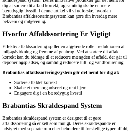
skraldespand system. Deres innovative produkter gør det nemt for
dig at sortere dit affald korrekt, og samtidig skabe en mere
bæredygtig livsstil. I denne artikel vil vi udforske, hvordan
Brabantias affaldssorteringssystem kan gøre din hverdag mere
bekvem og miljøvenlig.
Hvorfor Affaldssortering Er Vigtigt
Effektiv affaldssortering spiller en afgørende rolle i reduktionen af ​​
miljøpåvirkning og fremme af genbrug. Ved at sortere dit affald
korrekt kan du bidrage til at reducere mængden af ​​affald, der går til
deponeringspladser, og samtidig reducere luft- og vandforurening.
Brabantias affaldssorteringssystem gør det nemt for dig at:
Sortere affaldet korrekt
Skabe et mere organiseret og rent hjem
Engagere dig i en bæredygtig livsstil
Brabantias Skraldespand System
Brabantias skraldespand system er designet til at gøre
affaldssortering så enkelt som muligt. Deres skraldespande er
udstyret med separate rum eller beholdere til forskellige typer affald,