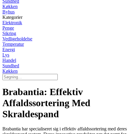
Sundhed
Køkken
Byhus
Kategorier
Elektronik
Penge
Sikring
Vedligeholdelse
Temperatur
Energi
Lys
Handel
Sundhed
Køkken
Brabantia: Effektiv
Affaldssortering Med
Skraldespand
Brabantia har specialiseret sig i effektiv affaldssortering med deres