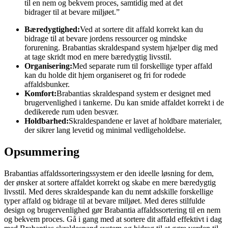
til en nem og bekvem proces, samtidig med at det
bidrager til at bevare miljøet.”
Bæredygtighed:
Ved at sortere dit affald korrekt kan du
bidrage til at bevare jordens ressourcer og mindske
forurening. Brabantias skraldespand system hjælper dig med
at tage skridt mod en mere bæredygtig livsstil.
Organisering:
Med separate rum til forskellige typer affald
kan du holde dit hjem organiseret og fri for rodede
affaldsbunker.
Komfort:
Brabantias skraldespand system er designet med
brugervenlighed i tankerne. Du kan smide affaldet korrekt i de
dedikerede rum uden besvær.
Holdbarhed:
Skraldespandene er lavet af holdbare materialer,
der sikrer lang levetid og minimal vedligeholdelse.
Opsummering
Brabantias affaldssorteringssystem er den ideelle løsning for dem,
der ønsker at sortere affaldet korrekt og skabe en mere bæredygtig
livsstil. Med deres skraldespande kan du nemt adskille forskellige
typer affald og bidrage til at bevare miljøet. Med deres stilfulde
design og brugervenlighed gør Brabantia affaldssortering til en nem
og bekvem proces. Gå i gang med at sortere dit affald effektivt i dag