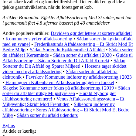
for at sikre kvalitet og kundetilfredshed. Det er altid en god ide at
tjekke garantivilkårene, når du foretager et køb.
Artiklen Brabantia: Effektiv Affaldssortering Med Skraldespand har
i gennemsnit fået
4.8
stjerner baseret på
40
anmeldelser
Andre populære artikler:
Davidsen gør det lettere at sortere affaldet!
•
Kommuner styrker affaldssortering
•
Sådan sorter du køkkenaffald
med en svane!
•
Frederikssunds Affaldssortering – Et Skridt Mod Et
Bedre Miljø
•
Sådan Sorter du Køkkenrulle i Affaldet
•
Sådan sorter
du affaldet i Kerteminde
•
Sådan sorter du affaldet i 2020
•
Guide til
Affaldssortering – Sådan Sorterer du Dit Affald Korrekt
•
Sådan
Sorterer du Dit Affald og Sparer Miljøet!
•
Horsens tager skridtet
videre med nyt affaldssortering
•
Sådan sorter du affaldet fra
elektronik
•
Favrskov Kommune indfører ny affaldssortering i 2023
•
Flamingoer i København: Affaldssortering gør en forskel
•
Slagelse Kommune sætter fokus på affaldssortering i 2019
•
Sådan
sorter du affaldet ifølge Miljøstyrelsen
•
Harald Nyborg gør
affaldssortering nemmere!
•
Venus Affaldssorteringssystem – Et
Miljøvenligt Skridt Mod Fremtiden
•
Silkeborg indfører ny
affaldssortering
•
Sorøs Affaldssortering – Et Skridt Mod Et Bedre
Miljø
•
Sådan sorter du affald udendørs
Byhus
At dele er kærligt