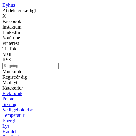
Byhus
At dele er kærligt
X
Facebook
Instagram
LinkedIn
YouTube
Pinterest
TikTok
Mail
RSS
Min konto
Registrér dig
Mailnyt
Kategorier
Elektronik
Penge
Sikring
Vedligeholdelse
Temperatur
Energi
Lys
Handel